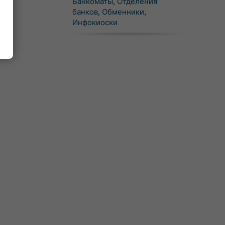
Банкоматы
,
Отделения
банков
,
Обменники
,
Инфокиоски