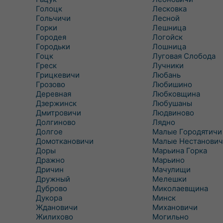
Голоцк
Лесковка
Гольчичи
Лесной
Горки
Лешница
Городея
Логойск
Городьки
Лошница
Гоцк
Луговая Слобода
Греск
Лучники
Грицкевичи
Любань
Грозово
Любишино
Деревная
Любковщина
Дзержинск
Любушаны
Дмитровичи
Людвиново
Долгиново
Лядно
Долгое
Малые Городятичи
Домоткановичи
Малые Нестанович
Доры
Марьина Горка
Дражно
Марьино
Дричин
Мачулищи
Дружный
Мелешки
Дуброво
Миколаевщина
Дукора
Минск
Ждановичи
Михановичи
Жилихово
Могильно