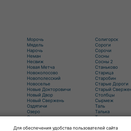
Морочь
Солигорск
Мядель
Сороги
Нарочь
Сорочи
Неман
Сосны
Несвиж
Сосны 2
Новая Метча
Станьково
Новоколосово
Старица
Новополесский
Старобин
Новоселье
Старые Дороги
Новые Докторовичи
Старый Сверже
Новый Двор
Столбцы
Новый Свержень
Сырмеж
Оздятичи
Таль
Озеро
Талька
Озерцо
Танежицы
Околово
Тимковичи
Для обеспечения удобства пользователей сайта
Октябрь
Турец-Бояры