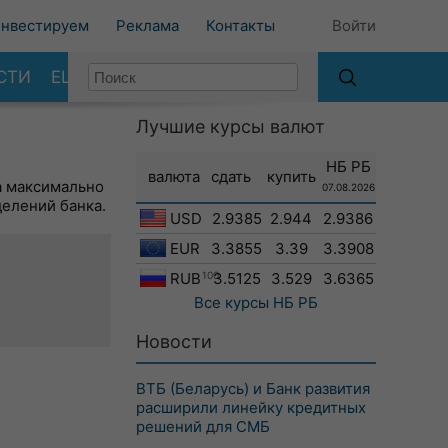
нвестируем
Реклама
Контакты
Войти
СТИ
ЕЩЕ
Лучшие курсы валют
НБ РБ
валюта
сдать
купить
а максимально
07.08.2026
делений банка.
USD
2.9385
2.944
2.9386
EUR
3.3855
3.39
3.3908
RUB
100
3.5125
3.529
3.6365
Все курсы
НБ РБ
Новости
ВТБ (Беларусь) и Банк развития
расширили линейку кредитных
решений для СМБ