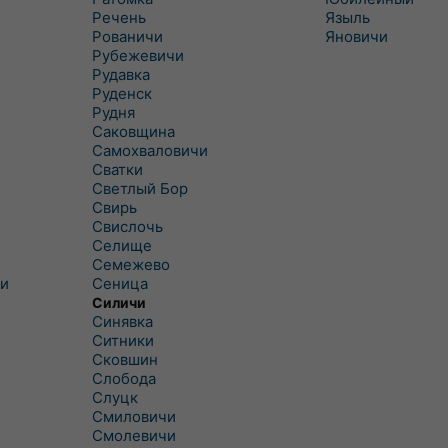
Речень
Языль
Рованичи
Яновичи
Рубежевичи
Рудавка
Руденск
Рудня
Саковщина
Самохваловичи
Сватки
Светлый Бор
Свирь
Свислочь
Селище
Семежево
и
Сеница
Силичи
Синявка
Ситники
Сковшин
Слобода
Слуцк
Смиловичи
Смолевичи