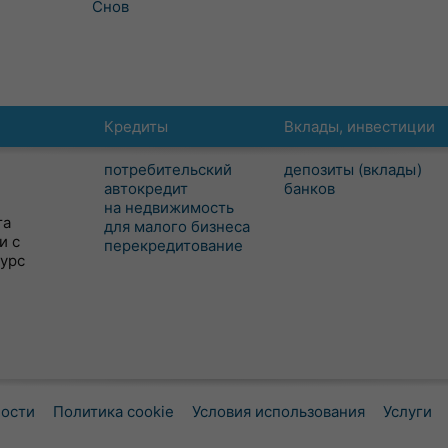
Снов
Кредиты
Вклады, инвестиции
потребительский
депозиты (вклады)
автокредит
банков
на недвижимость
та
для малого бизнеса
и с
перекредитование
сурс
ности
Политика cookie
Условия использования
Услуги