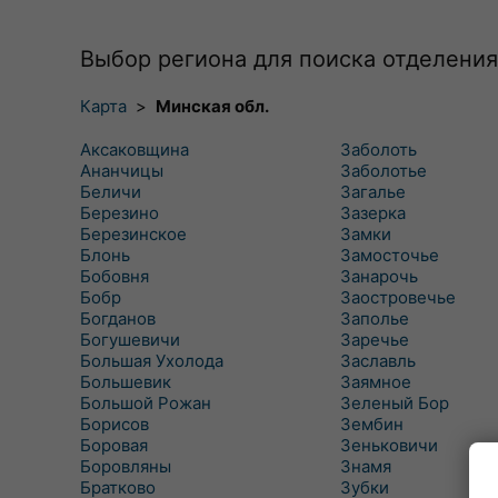
Выбор региона для поиска отделения
Карта
>
Минская обл.
Аксаковщина
Заболоть
Ананчицы
Заболотье
Беличи
Загалье
Березино
Зазерка
Березинское
Замки
Блонь
Замосточье
Бобовня
Занарочь
Бобр
Заостровечье
Богданов
Заполье
Богушевичи
Заречье
Большая Ухолода
Заславль
Большевик
Заямное
Большой Рожан
Зеленый Бор
Борисов
Зембин
Боровая
Зеньковичи
Боровляны
Знамя
Братково
Зубки