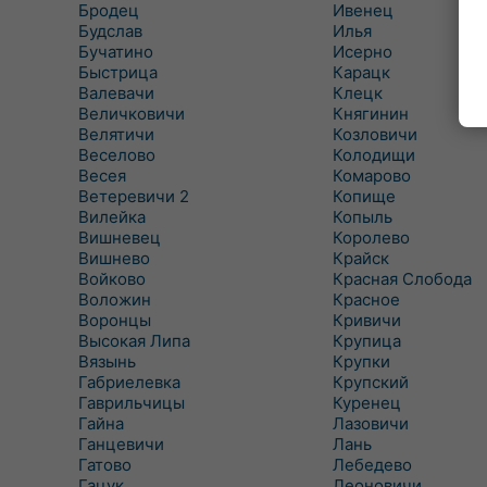
Бродец
Ивенец
Будслав
Илья
Бучатино
Исерно
Быстрица
Карацк
Валевачи
Клецк
Величковичи
Княгинин
Велятичи
Козловичи
Веселово
Колодищи
Весея
Комарово
Ветеревичи 2
Копище
Вилейка
Копыль
Вишневец
Королево
Вишнево
Крайск
Войково
Красная Слобода
Воложин
Красное
Воронцы
Кривичи
Высокая Липа
Крупица
Вязынь
Крупки
Габриелевка
Крупский
Гаврильчицы
Куренец
Гайна
Лазовичи
Ганцевичи
Лань
Гатово
Лебедево
Гацук
Леоновичи