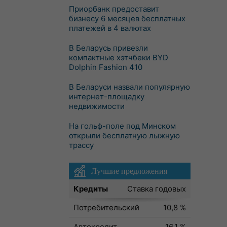
Приорбанк предоставит
бизнесу 6 месяцев бесплатных
платежей в 4 валютах
В Беларусь привезли
компактные хэтчбеки BYD
Dolphin Fashion 410
В Беларуси назвали популярную
интернет-площадку
недвижимости
На гольф-поле под Минском
открыли бесплатную лыжную
трассу
Лучшие предложения
Кредиты
Ставка годовых
Потребительский
10,8 %
Автокредит
16,1 %