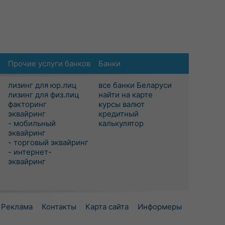
Прочие услуги банков
Банки
лизинг для юр.лиц
все банки Беларуси
лизинг для физ.лиц
найти на карте
факторинг
курсы валют
эквайринг
кредитный
- мобильный
калькулятор
эквайринг
- торговый эквайринг
- интернет-
эквайринг
Реклама
Контакты
Карта сайта
Информеры