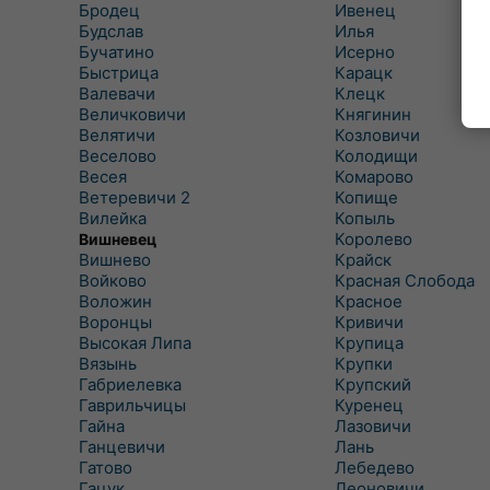
Бродец
Ивенец
Будслав
Илья
Бучатино
Исерно
Быстрица
Карацк
Валевачи
Клецк
Величковичи
Княгинин
Велятичи
Козловичи
Веселово
Колодищи
Весея
Комарово
Ветеревичи 2
Копище
Вилейка
Копыль
Королево
Вишневец
Вишнево
Крайск
Войково
Красная Слобода
Воложин
Красное
Воронцы
Кривичи
Высокая Липа
Крупица
Вязынь
Крупки
Габриелевка
Крупский
Гаврильчицы
Куренец
Гайна
Лазовичи
Ганцевичи
Лань
Гатово
Лебедево
Гацук
Леоновичи