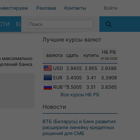
нвестируем
Реклама
Контакты
Войти
СТИ
ЕЩЕ
Лучшие курсы валют
НБ РБ
валюта
сдать
купить
а максимально
07.08.2026
делений банка.
USD
2.9455
2.955
2.9386
EUR
3.4005
3.41
3.3908
RUB
100
3.5005
3.51
3.6365
Все курсы
НБ РБ
Новости
ВТБ (Беларусь) и Банк развития
расширили линейку кредитных
решений для СМБ