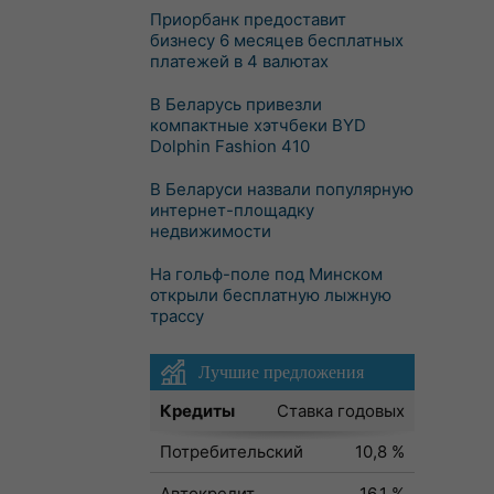
Приорбанк предоставит
бизнесу 6 месяцев бесплатных
платежей в 4 валютах
В Беларусь привезли
компактные хэтчбеки BYD
Dolphin Fashion 410
В Беларуси назвали популярную
интернет-площадку
недвижимости
На гольф-поле под Минском
открыли бесплатную лыжную
трассу
Лучшие предложения
Кредиты
Ставка годовых
Потребительский
10,8 %
Автокредит
16,1 %