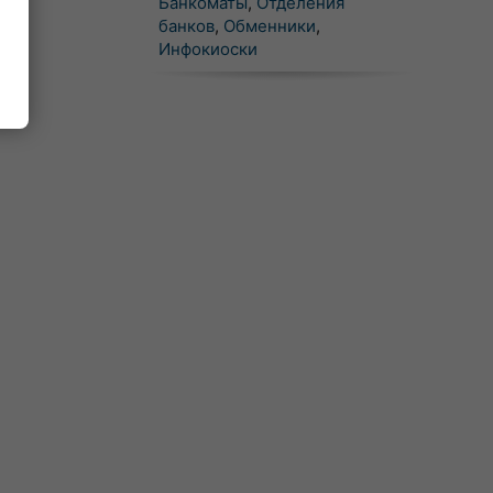
Банкоматы
,
Отделения
банков
,
Обменники
,
Инфокиоски