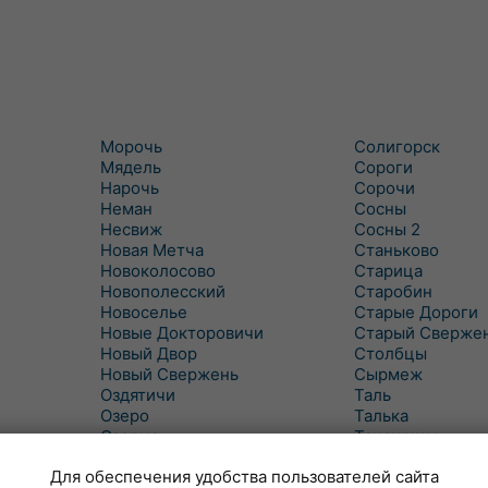
Морочь
Солигорск
Мядель
Сороги
Нарочь
Сорочи
Неман
Сосны
Несвиж
Сосны 2
Новая Метча
Станьково
Новоколосово
Старица
Новополесский
Старобин
Новоселье
Старые Дороги
Новые Докторовичи
Старый Сверже
Новый Двор
Столбцы
Новый Свержень
Сырмеж
Оздятичи
Таль
Озеро
Талька
Озерцо
Танежицы
Околово
Тимковичи
Для обеспечения удобства пользователей сайта
Октябрь
Турец-Бояры