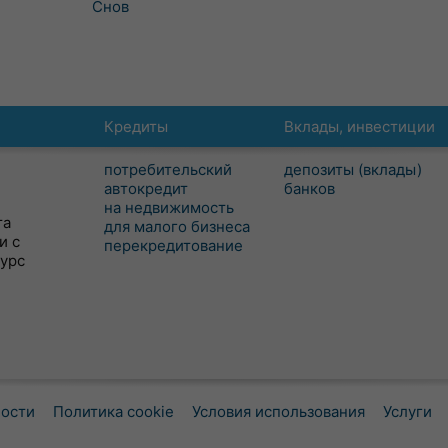
Снов
Кредиты
Вклады, инвестиции
потребительский
депозиты (вклады)
автокредит
банков
на недвижимость
та
для малого бизнеса
и с
перекредитование
сурс
ности
Политика cookie
Условия использования
Услуги