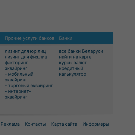
Прочие услуги банков
Банки
лизинг для юр.лиц
все банки Беларуси
лизинг для физ.лиц
найти на карте
факторинг
курсы валют
эквайринг
кредитный
- мобильный
калькулятор
эквайринг
- торговый эквайринг
- интернет-
эквайринг
Реклама
Контакты
Карта сайта
Информеры