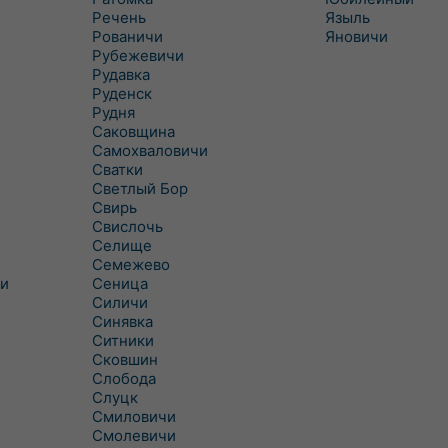
Речень
Языль
Рованичи
Яновичи
Рубежевичи
Рудавка
Руденск
Рудня
Саковщина
Самохваловичи
Сватки
Светлый Бор
Свирь
Свислочь
Селище
Семежево
и
Сеница
Силичи
Синявка
Ситники
Сковшин
Слобода
Слуцк
Смиловичи
Смолевичи