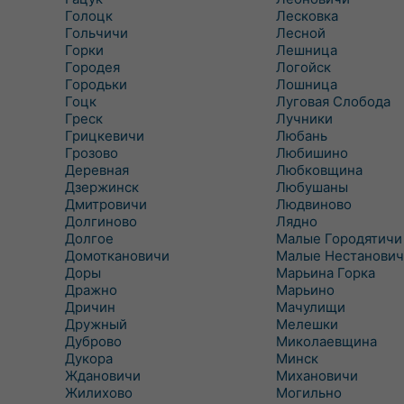
Голоцк
Лесковка
Гольчичи
Лесной
Горки
Лешница
Городея
Логойск
Городьки
Лошница
Гоцк
Луговая Слобода
Греск
Лучники
Грицкевичи
Любань
Грозово
Любишино
Деревная
Любковщина
Дзержинск
Любушаны
Дмитровичи
Людвиново
Долгиново
Лядно
Долгое
Малые Городятичи
Домоткановичи
Малые Нестанович
Доры
Марьина Горка
Дражно
Марьино
Дричин
Мачулищи
Дружный
Мелешки
Дуброво
Миколаевщина
Дукора
Минск
Ждановичи
Михановичи
Жилихово
Могильно