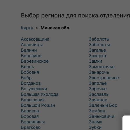
Выбор региона для поиска отделения
Карта
>
Минская обл.
Аксаковщина
Заболоть
Ананчицы
Заболотье
Беличи
Загалье
Березино
Зазерка
Березинское
Замки
Блонь
Замосточье
Бобовня
Занарочь
Бобр
Заостровечье
Богданов
Заполье
Богушевичи
Заречье
Большая Ухолода
Заславль
Большевик
Заямное
Большой Рожан
Зеленый Бор
Борисов
Зембин
Боровая
Зеньковичи
Боровляны
Знамя
Братково
Зубки