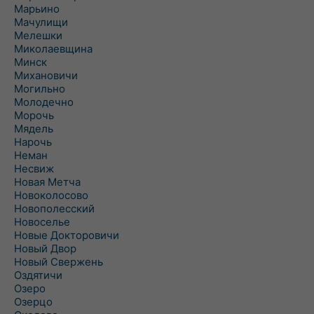
Марьино
Мачулищи
Мелешки
Миколаевщина
Минск
Михановичи
Могильно
Молодечно
Морочь
Мядель
Нарочь
Неман
Несвиж
Новая Метча
Новоколосово
Новополесский
Новоселье
Новые Докторовичи
Новый Двор
Новый Свержень
Оздятичи
Озеро
Озерцо