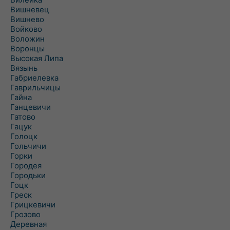
Вишневец
Вишнево
Войково
Воложин
Воронцы
Высокая Липа
Вязынь
Габриелевка
Гаврильчицы
Гайна
Ганцевичи
Гатово
Гацук
Голоцк
Гольчичи
Горки
Городея
Городьки
Гоцк
Греск
Грицкевичи
Грозово
Деревная