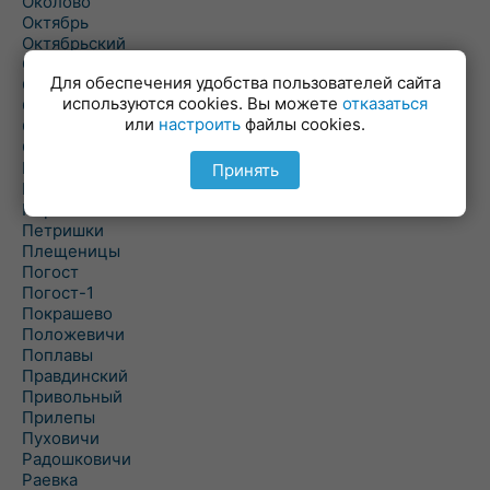
Околово
Октябрь
Октябрьский
Олехновичи
Для обеспечения удобства пользователей сайта
Омговичи
используются cookies. Вы можете
отказаться
Оношки
или
настроить
файлы cookies.
Осовец
Острошицкий Городок
Пасека
Принять
Пастовичи
Першаи
Петришки
Плещеницы
Погост
Погост-1
Покрашево
Положевичи
Поплавы
Правдинский
Привольный
Прилепы
Пуховичи
Радошковичи
Раевка