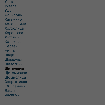
Усяж
Ухвала
Уша
Фаниполь
Хатежино
Холопеничи
Холхолица
Хоростово
Хотляны
Хотюхово
Червень
Чисть
Шацк
Шершуны
Шиловичи
Щитковичи
Щитомиричи
Щомыслица
Энергетиков
Юбилейный
Языль
Яновичи