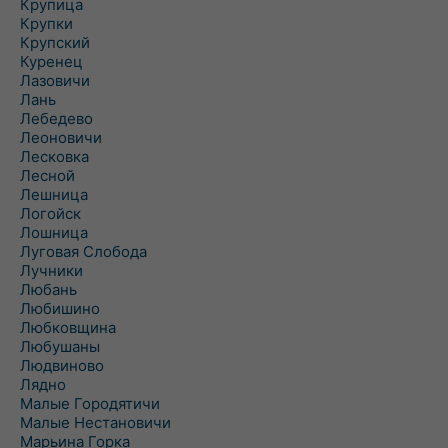
Крупица
Крупки
Крупский
Куренец
Лазовичи
Лань
Лебедево
Леоновичи
Лесковка
Лесной
Лешница
Логойск
Лошница
Луговая Слобода
Лучники
Любань
Любишино
Любковщина
Любушаны
Людвиново
Лядно
Малые Городятичи
Малые Нестановичи
Марьина Горка