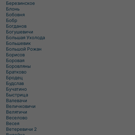
Березинское
Блонь
Бобовня
Бобр
Богданов
Богушевичи
Большая Ухолода
Большевик
Большой Рожан
Борисов
Боровая
Боровляны
Братково
Бродец
Будслав
Бучатино
Быстрица
Валевачи
Величковичи
Велятичи
Веселово
Весея
Ветеревичи 2
Вилейка