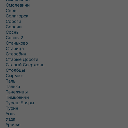
Смолевичи
Снов
Солигорск
Сороги
Сорочи
Сосны
Сосны 2
Станьково
Старица
Старобин
Старые Дороги
Старый Свержень
Столбцы
Сырмеж
Таль
Талька
Танежицы
Тимковичи
Турец-Бояры
Турин
Углы
Узда
Уречье