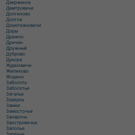
Дзержинск
Дмитровичи
Долгиново
Долгое
Домоткановичи
Доры
Дражно
Дричин
Дружный
Дуброво
Дукора
Ждановичи
Жилихово
Жодино
Заболоть
Заболотье
Загалье
Зазерка
Замки
Замосточье
Занарочь
Заостровечье
Заполье
Заречье