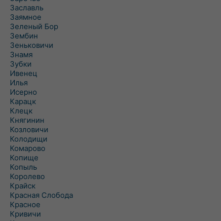
Заславль
Заямное
Зеленый Бор
Зембин
Зеньковичи
Знамя
Зубки
Ивенец
Илья
Исерно
Карацк
Клецк
Княгинин
Козловичи
Колодищи
Комарово
Копище
Копыль
Королево
Крайск
Красная Слобода
Красное
Кривичи