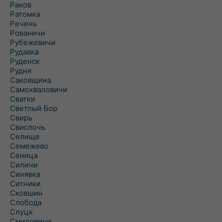
Раков
Ратомка
Речень
Рованичи
Рубежевичи
Рудавка
Руденск
Рудня
Саковщина
Самохваловичи
Сватки
Светлый Бор
Свирь
Свислочь
Селище
Семежево
Сеница
Силичи
Синявка
Ситники
Сковшин
Слобода
Слуцк
Смиловичи