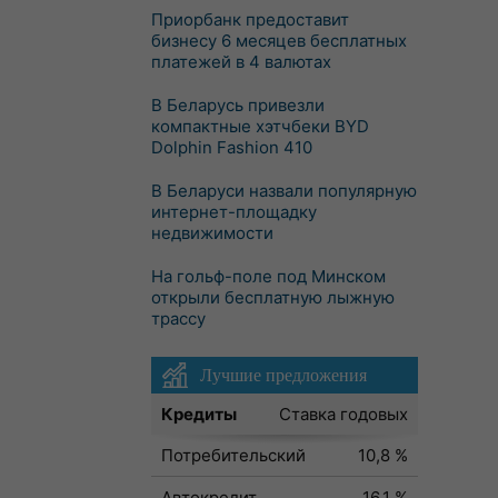
Приорбанк предоставит
бизнесу 6 месяцев бесплатных
платежей в 4 валютах
В Беларусь привезли
компактные хэтчбеки BYD
Dolphin Fashion 410
В Беларуси назвали популярную
интернет-площадку
недвижимости
На гольф-поле под Минском
открыли бесплатную лыжную
трассу
Лучшие предложения
Кредиты
Ставка годовых
Потребительский
10,8 %
Автокредит
16,1 %