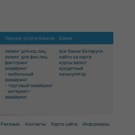
Прочие услуги банков
Банки
лизинг для юр.лиц
все банки Беларуси
лизинг для физ.лиц
найти на карте
факторинг
курсы валют
эквайринг
кредитный
- мобильный
калькулятор
эквайринг
- торговый эквайринг
- интернет-
эквайринг
Реклама
Контакты
Карта сайта
Информеры