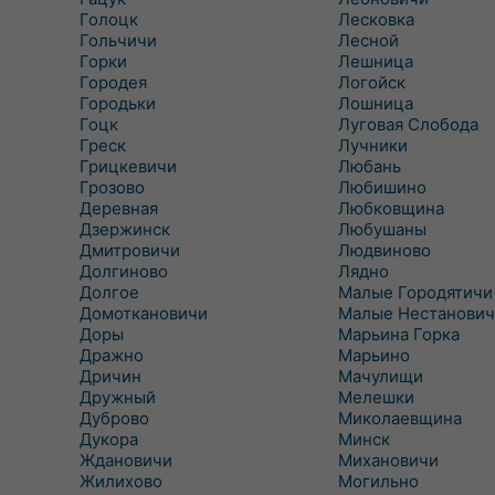
Голоцк
Лесковка
Гольчичи
Лесной
Горки
Лешница
Городея
Логойск
Городьки
Лошница
Гоцк
Луговая Слобода
Греск
Лучники
Грицкевичи
Любань
Грозово
Любишино
Деревная
Любковщина
Дзержинск
Любушаны
Дмитровичи
Людвиново
Долгиново
Лядно
Долгое
Малые Городятичи
Домоткановичи
Малые Нестанович
Доры
Марьина Горка
Дражно
Марьино
Дричин
Мачулищи
Дружный
Мелешки
Дуброво
Миколаевщина
Дукора
Минск
Ждановичи
Михановичи
Жилихово
Могильно