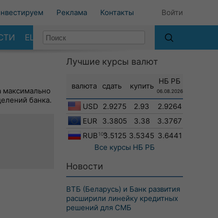
нвестируем
Реклама
Контакты
Войти
СТИ
ЕЩЕ
Лучшие курсы валют
НБ РБ
валюта
сдать
купить
а максимально
06.08.2026
делений банка.
USD
2.9275
2.93
2.9264
EUR
3.3805
3.38
3.3767
RUB
100
3.5125
3.5345
3.6441
Все курсы
НБ РБ
Новости
ВТБ (Беларусь) и Банк развития
расширили линейку кредитных
решений для СМБ