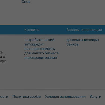
Снов
Кредиты
Вклады, инвестиции
потребительский
депозиты (вклады)
автокредит
банков
на недвижимость
та
для малого бизнеса
и с
перекредитование
сурс
ности
Политика cookie
Условия использования
Услуги