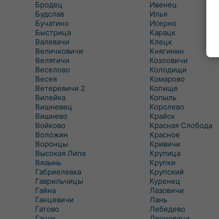
Бродец
Ивенец
Будслав
Илья
Бучатино
Исерно
Быстрица
Карацк
Валевачи
Клецк
Величковичи
Княгинин
Велятичи
Козловичи
Веселово
Колодищи
Весея
Комарово
Ветеревичи 2
Копище
Вилейка
Копыль
Вишневец
Королево
Вишнево
Крайск
Войково
Красная Слобода
Воложин
Красное
Воронцы
Кривичи
Высокая Липа
Крупица
Вязынь
Крупки
Габриелевка
Крупский
Гаврильчицы
Куренец
Гайна
Лазовичи
Ганцевичи
Лань
Гатово
Лебедево
Гацук
Леоновичи