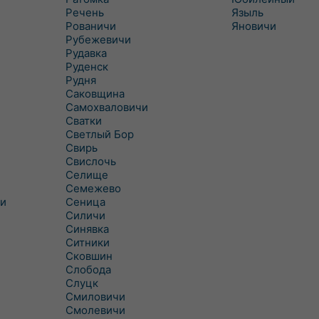
Речень
Языль
Рованичи
Яновичи
Рубежевичи
Рудавка
Руденск
Рудня
Саковщина
Самохваловичи
Сватки
Светлый Бор
Свирь
Свислочь
Селище
Семежево
и
Сеница
Силичи
Синявка
Ситники
Сковшин
Слобода
Слуцк
Смиловичи
Смолевичи