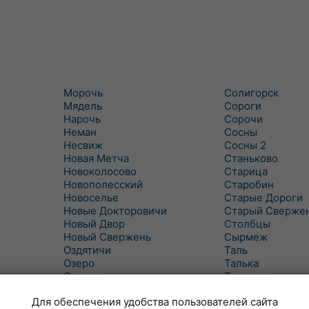
Морочь
Солигорск
Мядель
Сороги
Нарочь
Сорочи
Неман
Сосны
Несвиж
Сосны 2
Новая Метча
Станьково
Новоколосово
Старица
Новополесский
Старобин
Новоселье
Старые Дороги
Новые Докторовичи
Старый Сверже
Новый Двор
Столбцы
Новый Свержень
Сырмеж
Оздятичи
Таль
Озеро
Талька
Озерцо
Танежицы
Околово
Тимковичи
Для обеспечения удобства пользователей сайта
Октябрь
Турец-Бояры