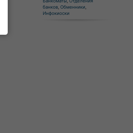
Банкоматы
,
Отделения
банков
,
Обменники
,
Инфокиоски