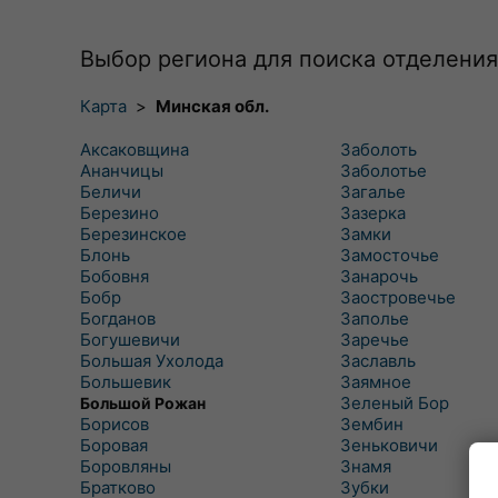
Выбор региона для поиска отделения
Карта
>
Минская обл.
Аксаковщина
Заболоть
Ананчицы
Заболотье
Беличи
Загалье
Березино
Зазерка
Березинское
Замки
Блонь
Замосточье
Бобовня
Занарочь
Бобр
Заостровечье
Богданов
Заполье
Богушевичи
Заречье
Большая Ухолода
Заславль
Большевик
Заямное
Зеленый Бор
Большой Рожан
Борисов
Зембин
Боровая
Зеньковичи
Боровляны
Знамя
Братково
Зубки