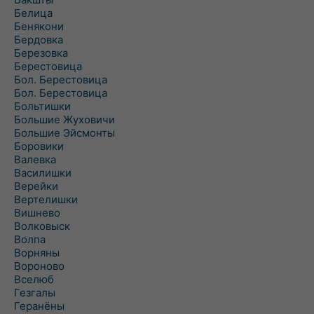
Белица
Бенякони
Бердовка
Березовка
Берестовица
Бол. Берестовица
Бол. Берестовица
Больтишки
Большие Жуховичи
Большие Эйсмонты
Боровики
Валевка
Василишки
Верейки
Вертелишки
Вишнево
Волковыск
Волпа
Ворняны
Вороново
Вселюб
Гезгалы
Геранёны