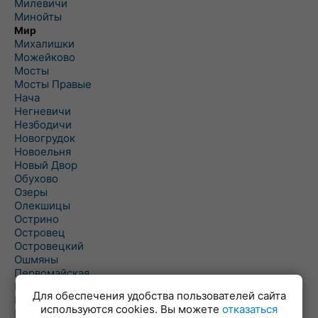
Милевичи
Минойты
Мир
Михалишки
Можейково
Мосты
Мосты Правые
Нача
Негневичи
Незбодичи
Новогрудок
Новоельня
Новый Двор
Обухово
Озеры
Олекшицы
Острино
Островец
Островецкий
Ошмяны
Первомайская
Первомайский
Для обеспечения удобства пользователей сайта
Пески
используются cookies. Вы можете
отказаться
Петревичи