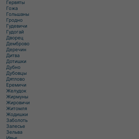
Гервяты
Гожа
Гольшаны
Гродно
Гудевичи
Гудогай
Дворец
Демброво
Деречин
Дитва
Дотишки
Дубно
Дубовцы
Дятлово
Еремичи
Желудок
Жирмуны
Жировичи
Житомля
Жодишки
Заболоть
Залесье
Зельва
Ивье