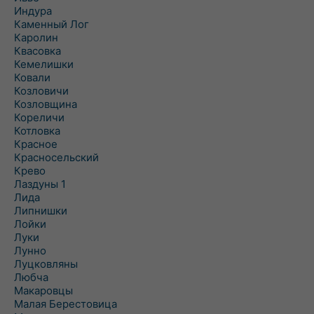
Индура
Каменный Лог
Каролин
Квасовка
Кемелишки
Ковали
Козловичи
Козловщина
Кореличи
Котловка
Красное
Красносельский
Крево
Лаздуны 1
Лида
Липнишки
Лойки
Луки
Лунно
Луцковляны
Любча
Макаровцы
Малая Берестовица