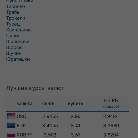
Субботники
Тарново
Трабы
Трокели
Турец
Хвиневичи
Цирин
Шиловичи
Щорсы
Щучин
Юратишки
Лучшие курсы валют
НБ РБ
валюта
сдать
купить
10.08.2026
USD
2.9455
2.96
2.9484
EUR
3.4055
3.41
3.3989
RUB
100
3.502
3.51
3.6294