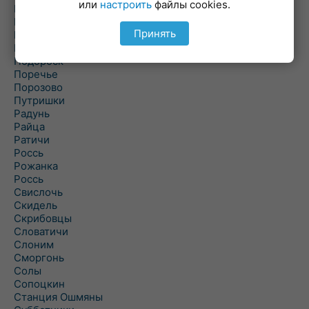
или
настроить
файлы cookies.
Погородно
Пограничный
Принять
Подлабенье
Подольцы
Подороск
Поречье
Порозово
Путришки
Радунь
Райца
Ратичи
Роcсь
Рожанка
Россь
Свислочь
Скидель
Скрибовцы
Словатичи
Слоним
Сморгонь
Солы
Сопоцкин
Станция Ошмяны