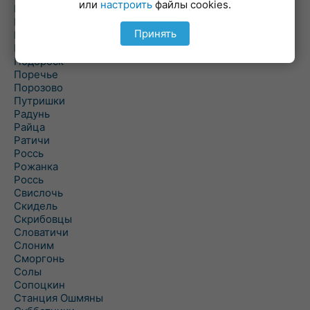
или
настроить
файлы cookies.
Погородно
Пограничный
Принять
Подлабенье
Подольцы
Подороск
Поречье
Порозово
Путришки
Радунь
Райца
Ратичи
Роcсь
Рожанка
Россь
Свислочь
Скидель
Скрибовцы
Словатичи
Слоним
Сморгонь
Солы
Сопоцкин
Станция Ошмяны