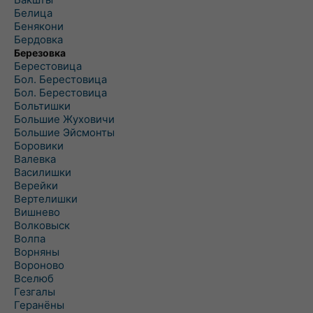
Белица
Бенякони
Бердовка
Березовка
Берестовица
Бол. Берестовица
Бол. Берестовица
Больтишки
Большие Жуховичи
Большие Эйсмонты
Боровики
Валевка
Василишки
Верейки
Вертелишки
Вишнево
Волковыск
Волпа
Ворняны
Вороново
Вселюб
Гезгалы
Геранёны