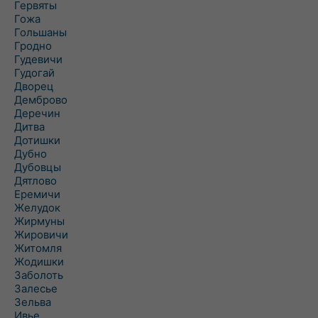
Гервяты
Гожа
Гольшаны
Гродно
Гудевичи
Гудогай
Дворец
Демброво
Деречин
Дитва
Дотишки
Дубно
Дубовцы
Дятлово
Еремичи
Желудок
Жирмуны
Жировичи
Житомля
Жодишки
Заболоть
Залесье
Зельва
Ивье