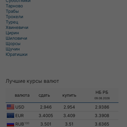
Субботники
Тарново
Трабы
Трокели
Турец
Хвиневичи
Цирин
Шиловичи
Щорсы
Щучин
Юратишки
Лучшие курсы валют
НБ РБ
валюта
сдать
купить
09.08.2026
USD
2.946
2.954
2.9386
EUR
3.4005
3.409
3.3908
RUB
100
3.501
3.51
3.6365