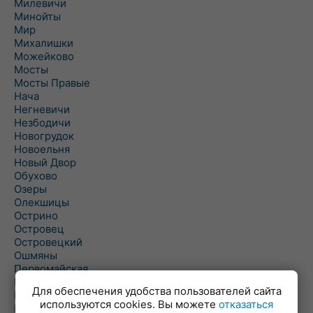
Милевичи
Минойты
Мир
Михалишки
Можейково
Мосты
Мосты Правые
Нача
Негневичи
Незбодичи
Новогрудок
Новоельня
Новый Двор
Обухово
Озеры
Олекшицы
Острино
Островец
Островецкий
Ошмяны
Первомайская
Первомайский
Для обеспечения удобства пользователей сайта
Пески
используются cookies. Вы можете
отказаться
Петревичи