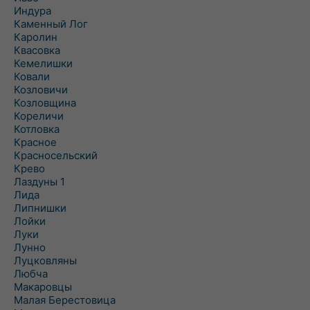
Индура
Каменный Лог
Каролин
Квасовка
Кемелишки
Ковали
Козловичи
Козловщина
Кореличи
Котловка
Красное
Красносельский
Крево
Лаздуны 1
Лида
Липнишки
Лойки
Луки
Лунно
Луцковляны
Любча
Макаровцы
Малая Берестовица