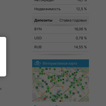
Недвижимость
12,5 %
Депозиты
Ставка годовых
BYN
16,06 %
USD
0,78 %
RUB
14,55 %
Интерактивная карта
ы