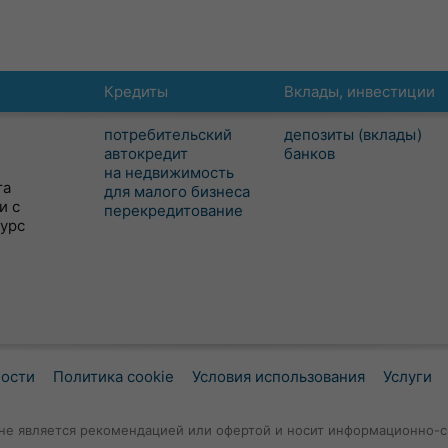
Кредиты
Вклады, инвестиции
потребительский
депозиты (вклады)
автокредит
банков
на недвижимость
та
для малого бизнеса
и с
перекредитование
сурс
ности
Политика cookie
Условия использования
Услуги
не является рекомендацией или офертой и носит информационно-с