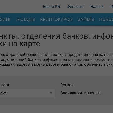
Банки РБ
Финансы
Налоги
И
ЗИНГ
ВКЛАДЫ
КРИПТОКУРСЫ
ЗАЙМЫ
НОВО
нкты, отделения банков, инфо
и на карте
в, отделений банков, инфокиосков, представленная на наше
тов, отделений банков, инфокиосков максимально комфортн
ормация: адреса и время работы банкоматов, обменных пунк
ъекта
Регион
Василишки
изменить