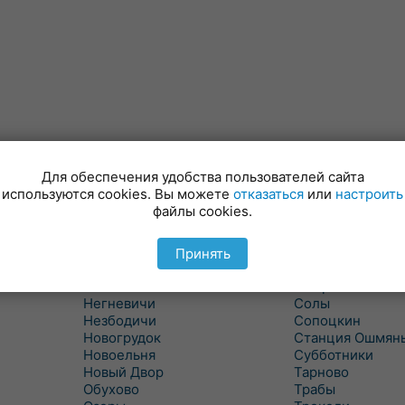
Для обеспечения удобства пользователей сайта
Минойты
Россь
используются cookies. Вы можете
отказаться
или
настроить
Мир
Свислочь
файлы cookies.
Михалишки
Скидель
Можейково
Скрибовцы
Мосты
Словатичи
Принять
Мосты Правые
Слоним
Нача
Сморгонь
Негневичи
Солы
Незбодичи
Сопоцкин
Новогрудок
Станция Ошмян
Новоельня
Субботники
Новый Двор
Тарново
Обухово
Трабы