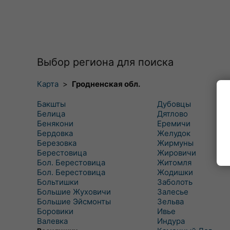
Выбор региона для поиска
Карта
>
Гродненская обл.
Бакшты
Дубовцы
Белица
Дятлово
Бенякони
Еремичи
Бердовка
Желудок
Березовка
Жирмуны
Берестовица
Жировичи
Бол. Берестовица
Житомля
Бол. Берестовица
Жодишки
Больтишки
Заболоть
Большие Жуховичи
Залесье
Большие Эйсмонты
Зельва
Боровики
Ивье
Валевка
Индура