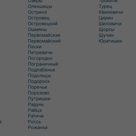
Озеры
Трокели
Олекшицы
Турец
Острино
Хвиневичи
Островец
Цирин
Островецкий
Шиловичи
Ошмяны
Щорсы
Первомайская
Щучин
Первомайский
Юратишки
Пески
Петревичи
Погородно
Пограничный
Подлабенье
Подольцы
Подороск
Поречье
Порозово
Путришки
Радунь
Райца
Ратичи
а
Роcсь
Рожанка