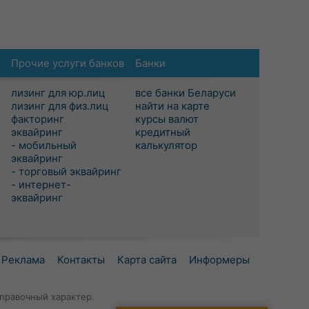
Прочие услуги банков
Банки
лизинг для юр.лиц
все банки Беларуси
лизинг для физ.лиц
найти на карте
факторинг
курсы валют
эквайринг
кредитный
- мобильный
калькулятор
эквайринг
- торговый эквайринг
- интернет-
эквайринг
Реклама
Контакты
Карта сайта
Информеры
правочный характер.