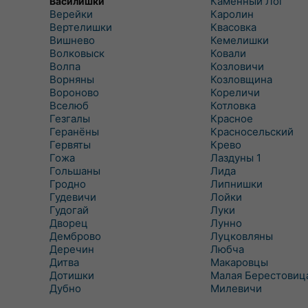
Каменный Лог
Василишки
Верейки
Каролин
Вертелишки
Квасовка
Вишнево
Кемелишки
Волковыск
Ковали
Волпа
Козловичи
Ворняны
Козловщина
Вороново
Кореличи
Вселюб
Котловка
Гезгалы
Красное
Геранёны
Красносельский
Гервяты
Крево
Гожа
Лаздуны 1
Гольшаны
Лида
Гродно
Липнишки
Гудевичи
Лойки
Гудогай
Луки
Дворец
Лунно
Демброво
Луцковляны
Деречин
Любча
Дитва
Макаровцы
Дотишки
Малая Берестовиц
Дубно
Милевичи