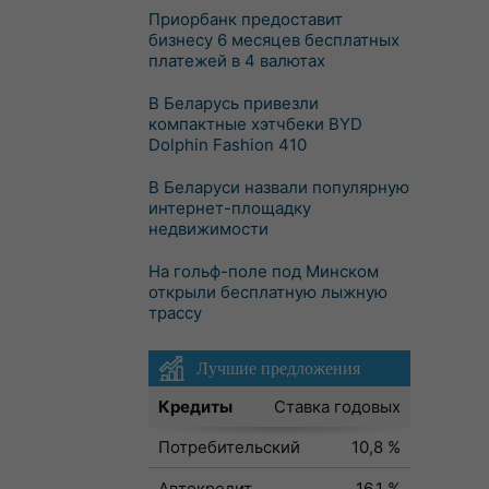
Приорбанк предоставит
бизнесу 6 месяцев бесплатных
платежей в 4 валютах
В Беларусь привезли
компактные хэтчбеки BYD
Dolphin Fashion 410
В Беларуси назвали популярную
интернет-площадку
недвижимости
На гольф-поле под Минском
открыли бесплатную лыжную
трассу
Лучшие предложения
Кредиты
Ставка годовых
Потребительский
10,8 %
Автокредит
16,1 %