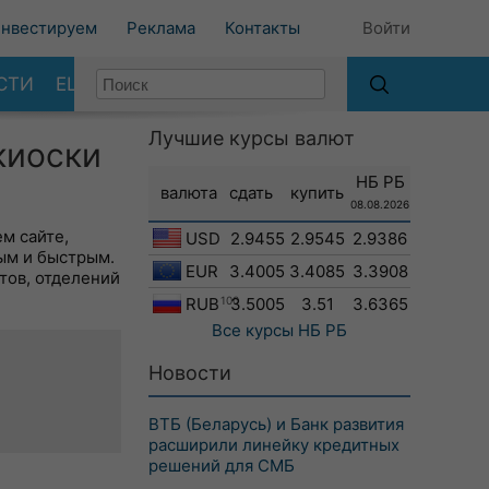
нвестируем
Реклама
Контакты
Войти
СТИ
ЕЩЕ
Лучшие курсы валют
киоски
НБ РБ
валюта
сдать
купить
08.08.2026
м сайте,
USD
2.9455
2.9545
2.9386
ым и быстрым.
EUR
3.4005
3.4085
3.3908
тов, отделений
RUB
100
3.5005
3.51
3.6365
Все курсы
НБ РБ
Новости
ВТБ (Беларусь) и Банк развития
расширили линейку кредитных
решений для СМБ