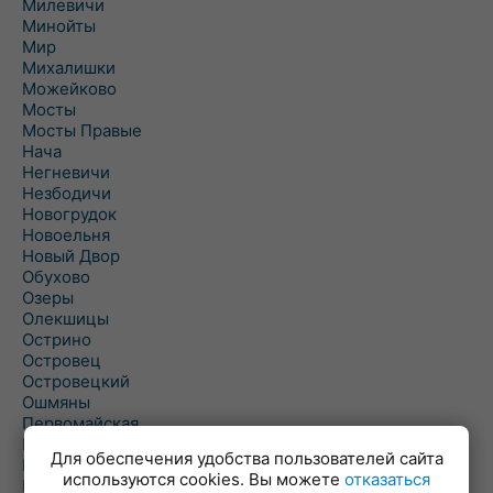
Милевичи
Минойты
Мир
Михалишки
Можейково
Мосты
Мосты Правые
Нача
Негневичи
Незбодичи
Новогрудок
Новоельня
Новый Двор
Обухово
Озеры
Олекшицы
Острино
Островец
Островецкий
Ошмяны
Первомайская
Первомайский
Для обеспечения удобства пользователей сайта
Пески
используются cookies. Вы можете
отказаться
Петревичи