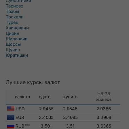
Субботники
Тарново
Трабы
Трокели
Турец
Хвиневичи
Цирин
Шиловичи
Щорсы
Щучин
Юратишки
Лучшие курсы валют
НБ РБ
валюта
сдать
купить
08.08.2026
USD
2.9455
2.9545
2.9386
EUR
3.4005
3.4085
3.3908
RUB
100
3.501
3.51
3.6365