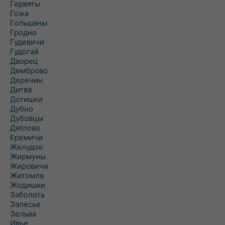
Гервяты
Гожа
Гольшаны
Гродно
Гудевичи
Гудогай
Дворец
Демброво
Деречин
Дитва
Дотишки
Дубно
Дубовцы
Дятлово
Еремичи
Желудок
Жирмуны
Жировичи
Житомля
Жодишки
Заболоть
Залесье
Зельва
Ивье