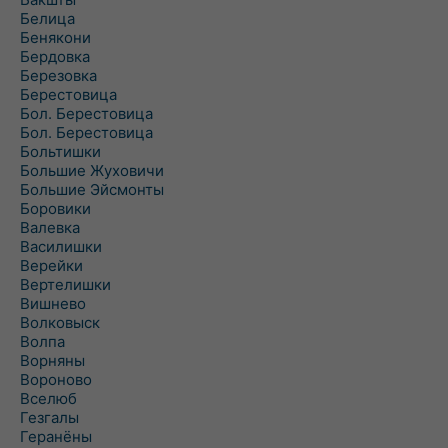
Белица
Бенякони
Бердовка
Березовка
Берестовица
Бол. Берестовица
Бол. Берестовица
Больтишки
Большие Жуховичи
Большие Эйсмонты
Боровики
Валевка
Василишки
Верейки
Вертелишки
Вишнево
Волковыск
Волпа
Ворняны
Вороново
Вселюб
Гезгалы
Геранёны