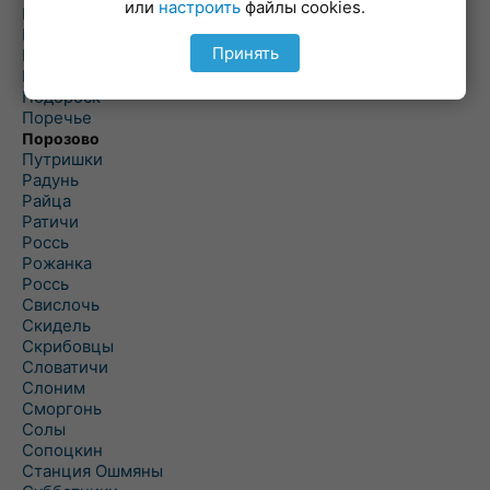
или
настроить
файлы cookies.
Погородно
Пограничный
Принять
Подлабенье
Подольцы
Подороск
Поречье
Порозово
Путришки
Радунь
Райца
Ратичи
Роcсь
Рожанка
Россь
Свислочь
Скидель
Скрибовцы
Словатичи
Слоним
Сморгонь
Солы
Сопоцкин
Станция Ошмяны