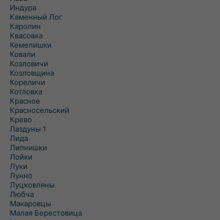
Индура
Каменный Лог
Каролин
Квасовка
Кемелишки
Ковали
Козловичи
Козловщина
Кореличи
Котловка
Красное
Красносельский
Крево
Лаздуны 1
Лида
Липнишки
Лойки
Луки
Лунно
Луцковляны
Любча
Макаровцы
Малая Берестовица