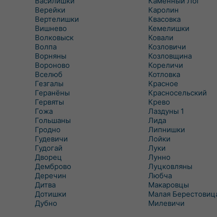
Василишки
Каменный Лог
Верейки
Каролин
Вертелишки
Квасовка
Вишнево
Кемелишки
Волковыск
Ковали
Волпа
Козловичи
Ворняны
Козловщина
Вороново
Кореличи
Вселюб
Котловка
Гезгалы
Красное
Геранёны
Красносельский
Гервяты
Крево
Гожа
Лаздуны 1
Гольшаны
Лида
Гродно
Липнишки
Гудевичи
Лойки
Гудогай
Луки
Дворец
Лунно
Демброво
Луцковляны
Деречин
Любча
Дитва
Макаровцы
Дотишки
Малая Берестовиц
Дубно
Милевичи