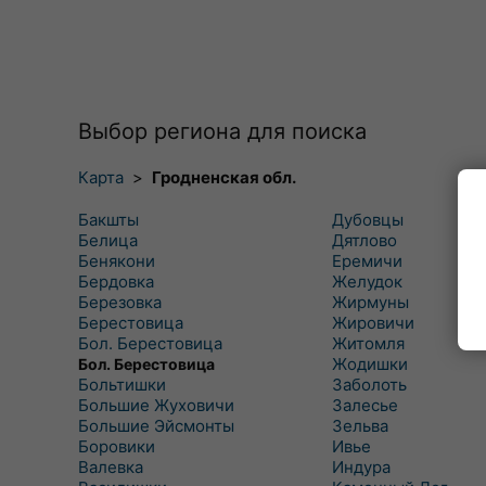
Выбор региона для поиска
Карта
>
Гродненская обл.
Бакшты
Дубовцы
Белица
Дятлово
Бенякони
Еремичи
Бердовка
Желудок
Березовка
Жирмуны
Берестовица
Жировичи
Бол. Берестовица
Житомля
Жодишки
Бол. Берестовица
Больтишки
Заболоть
Большие Жуховичи
Залесье
Большие Эйсмонты
Зельва
Боровики
Ивье
Валевка
Индура