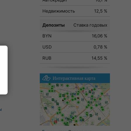
Недвижимость
12,5 %
Депозиты
Ставка годовых
BYN
16,06 %
USD
0,78 %
RUB
14,55 %
Интерактивная карта
ы