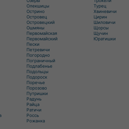
Озеры
Трокели
Олекшицы
Турец
Острино
Хвиневичи
Островец
Цирин
Островецкий
Шиловичи
Ошмяны
Щорсы
Первомайская
Щучин
Первомайский
Юратишки
Пески
Петревичи
Погородно
Пограничный
Подлабенье
Подольцы
Подороск
Поречье
Порозово
Путришки
Радунь
Райца
Ратичи
а
Роcсь
Рожанка