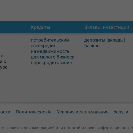
Кредиты
Вклады, инвестиции
потребительский
депозиты (вклады)
автокредит
банков
на недвижимость
та
для малого бизнеса
и с
перекредитование
сурс
ности
Политика cookie
Условия использования
Услуги
не является рекомендацией или офертой и носит информационно-с