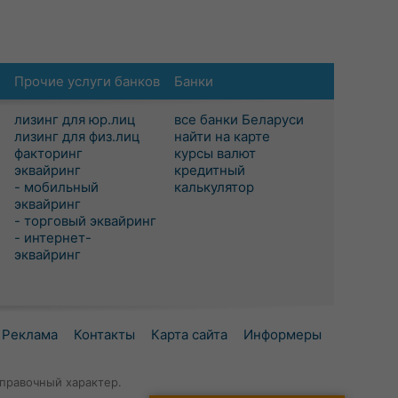
Прочие услуги банков
Банки
лизинг для юр.лиц
все банки Беларуси
лизинг для физ.лиц
найти на карте
факторинг
курсы валют
эквайринг
кредитный
- мобильный
калькулятор
эквайринг
- торговый эквайринг
- интернет-
эквайринг
Реклама
Контакты
Карта сайта
Информеры
правочный характер.