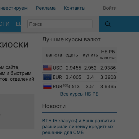
нвестируем
Реклама
Контакты
Войти
СТИ
ЕЩЕ
Лучшие курсы валют
киоски
НБ РБ
валюта
сдать
купить
07.08.2026
м сайте,
USD
2.9455
2.952
2.9386
ым и быстрым.
EUR
3.4005
3.4
3.3908
тов, отделений
RUB
100
3.513
3.51
3.6365
Все курсы
НБ РБ
Новости
ь
ВТБ (Беларусь) и Банк развития
расширили линейку кредитных
решений для СМБ