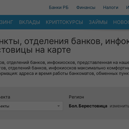
Банки РБ
Финансы
Налоги
И
ЗИНГ
ВКЛАДЫ
КРИПТОКУРСЫ
ЗАЙМЫ
НОВО
нкты, отделения банков, инфо
стовицы на карте
в, отделений банков, инфокиосков, представленная на наше
тов, отделений банков, инфокиосков максимально комфортн
ормация: адреса и время работы банкоматов, обменных пунк
ъекта
Регион
Бол. Берестовица
изменит