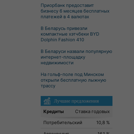
Приорбанк предоставит
бизнесу 6 месяцев бесплатных
платежей в 4 валютах
В Беларусь привезли
компактные хэтчбеки BYD
Dolphin Fashion 410
В Беларуси назвали популярную
интернет-площадку
недвижимости
На гольф-поле под Минском
открыли бесплатную лыжную
трассу
Лучшие предложения
Кредиты
Ставка годовых
Потребительский
10,8 %
Автокредит
16,1 %