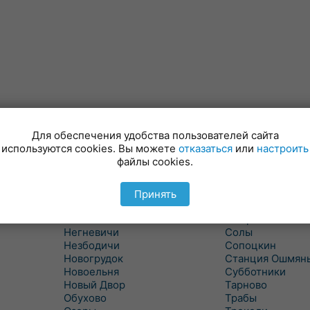
Для обеспечения удобства пользователей сайта
Минойты
Россь
используются cookies. Вы можете
отказаться
или
настроить
Мир
Свислочь
файлы cookies.
Михалишки
Скидель
Можейково
Скрибовцы
Мосты
Словатичи
Принять
Мосты Правые
Слоним
Нача
Сморгонь
Негневичи
Солы
Незбодичи
Сопоцкин
Новогрудок
Станция Ошмян
Новоельня
Субботники
Новый Двор
Тарново
Обухово
Трабы