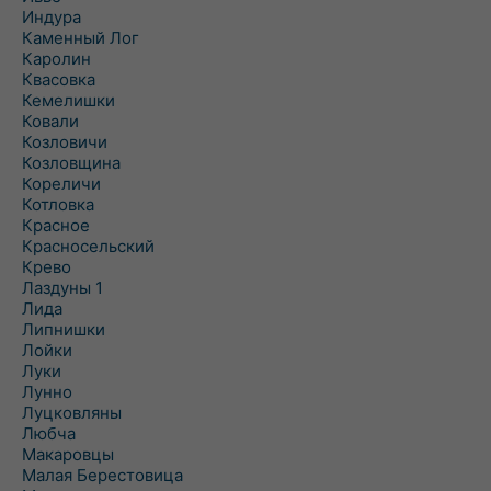
Индура
Каменный Лог
Каролин
Квасовка
Кемелишки
Ковали
Козловичи
Козловщина
Кореличи
Котловка
Красное
Красносельский
Крево
Лаздуны 1
Лида
Липнишки
Лойки
Луки
Лунно
Луцковляны
Любча
Макаровцы
Малая Берестовица