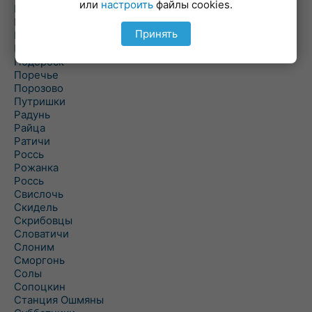
или
настроить
файлы cookies.
Погородно
Пограничный
Принять
Подлабенье
Подольцы
Подороск
Поречье
Порозово
Путришки
Радунь
Райца
Ратичи
Роcсь
Рожанка
Россь
Свислочь
Скидель
Скрибовцы
Словатичи
Слоним
Сморгонь
Солы
Сопоцкин
Станция Ошмяны