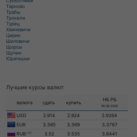
Субботники
Тарново
Трабы
Трокели
Турец
Хвиневичи
Цирин
Шиловичи
Щорсы
Щучин
Юратишки
Лучшие курсы валют
НБ РБ
валюта
сдать
купить
06.08.2026
USD
2.914
2.924
2.9264
EUR
3.365
3.369
3.3767
RUB
100
3.52
3.535
3.6441