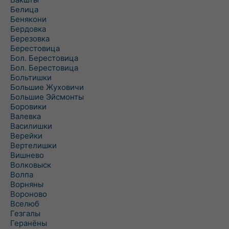
Белица
Бенякони
Бердовка
Березовка
Берестовица
Бол. Берестовица
Бол. Берестовица
Больтишки
Большие Жуховичи
Большие Эйсмонты
Боровики
Валевка
Василишки
Верейки
Вертелишки
Вишнево
Волковыск
Волпа
Ворняны
Вороново
Вселюб
Гезгалы
Геранёны