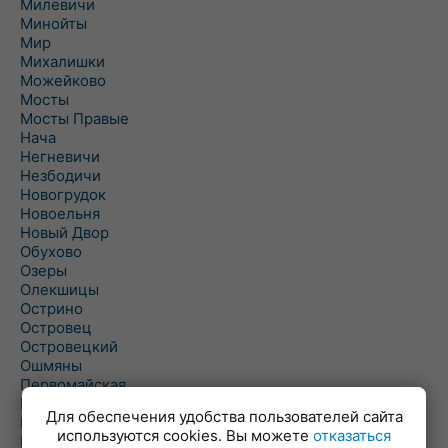
Милевичи
Минойты
Мир
Михалишки
Можейково
Мосты
Мосты Правые
Нача
Негневичи
Незбодичи
Новогрудок
Новоельня
Новый Двор
Обухово
Озеры
Олекшицы
Острино
Островец
Островецкий
Ошмяны
Первомайская
Первомайский
Для обеспечения удобства пользователей сайта
Пески
используются cookies. Вы можете
отказаться
Петревичи