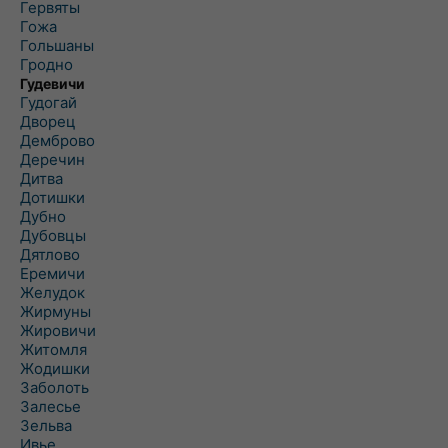
Гервяты
Гожа
Гольшаны
Гродно
Гудевичи
Гудогай
Дворец
Демброво
Деречин
Дитва
Дотишки
Дубно
Дубовцы
Дятлово
Еремичи
Желудок
Жирмуны
Жировичи
Житомля
Жодишки
Заболоть
Залесье
Зельва
Ивье