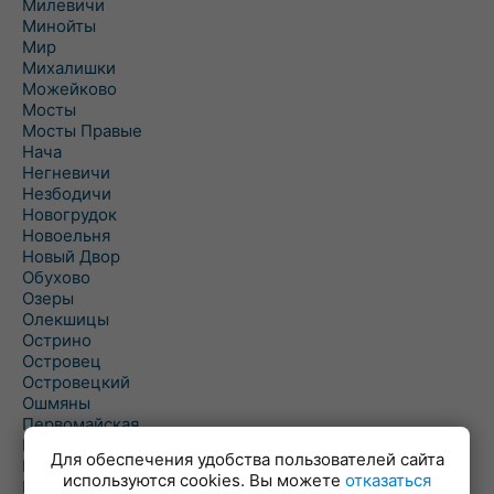
Милевичи
Минойты
Мир
Михалишки
Можейково
Мосты
Мосты Правые
Нача
Негневичи
Незбодичи
Новогрудок
Новоельня
Новый Двор
Обухово
Озеры
Олекшицы
Острино
Островец
Островецкий
Ошмяны
Первомайская
Первомайский
Для обеспечения удобства пользователей сайта
Пески
используются cookies. Вы можете
отказаться
Петревичи