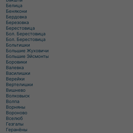
Белица
Бенякони
Бердовка
Березовка
Берестовица
Бол. Берестовица
Бол. Берестовица
Больтишки
Большие Жуховичи
Большие Эйсмонты
Боровики
Валевка
Василишки
Верейки
Вертелишки
Вишнево
Волковыск
Волпа
Ворняны
Вороново
Вселюб
Гезгалы
Геранёны