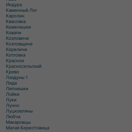
Индура
Каменный Лог
Каролин
Квасовка
Кемелишки
Ковали
Козловичи
Козловщина
Кореличи
Котловка
Красное
Красносельский
Крево
Лаздуны 1
Лида
Липнишки
Лойки
Луки
Лунно
Луцковляны
Любча
Макаровцы
Малая Берестовица