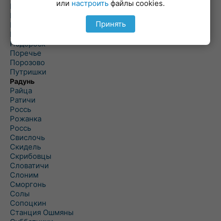
или
настроить
файлы cookies.
Погородно
Пограничный
Принять
Подлабенье
Подольцы
Подороск
Поречье
Порозово
Путришки
Радунь
Райца
Ратичи
Роcсь
Рожанка
Россь
Свислочь
Скидель
Скрибовцы
Словатичи
Слоним
Сморгонь
Солы
Сопоцкин
Станция Ошмяны