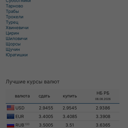
Субботники
Тарново
Трабы
Трокели
Турец
Хвиневичи
Цирин
Шиловичи
Щорсы
Щучин
Юратишки
Лучшие курсы валют
НБ РБ
валюта
сдать
купить
08.08.2026
USD
2.9455
2.9545
2.9386
EUR
3.4005
3.4085
3.3908
RUB
100
3.5005
3.51
3.6365