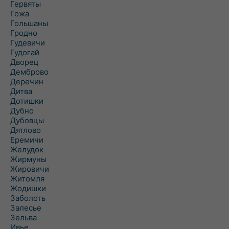
Гервяты
Гожа
Гольшаны
Гродно
Гудевичи
Гудогай
Дворец
Демброво
Деречин
Дитва
Дотишки
Дубно
Дубовцы
Дятлово
Еремичи
Желудок
Жирмуны
Жировичи
Житомля
Жодишки
Заболоть
Залесье
Зельва
Ивье