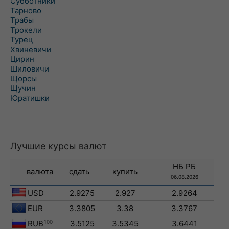
Субботники
Тарново
Трабы
Трокели
Турец
Хвиневичи
Цирин
Шиловичи
Щорсы
Щучин
Юратишки
Лучшие курсы валют
НБ РБ
валюта
сдать
купить
06.08.2026
USD
2.9275
2.927
2.9264
EUR
3.3805
3.38
3.3767
RUB
100
3.5125
3.5345
3.6441