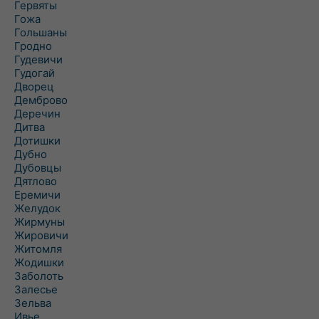
Гервяты
Гожа
Гольшаны
Гродно
Гудевичи
Гудогай
Дворец
Демброво
Деречин
Дитва
Дотишки
Дубно
Дубовцы
Дятлово
Еремичи
Желудок
Жирмуны
Жировичи
Житомля
Жодишки
Заболоть
Залесье
Зельва
Ивье