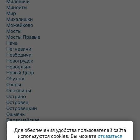
Милевичи
Минойты
Мир
Михалишки
Можейково
Мосты
Мосты Правые
Нача
Негневичи
Незбодичи
Новогрудок
Новоельня
Новый Двор
Обухово
Озеры
Олекшицы
Острино
Островец
Островецкий
Ошмяны
Первомайская
Первомайский
Для обеспечения удобства пользователей сайта
Пески
используются cookies. Вы можете
отказаться
Петревичи