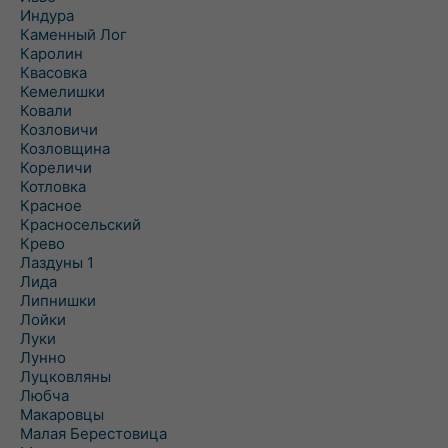
Индура
Каменный Лог
Каролин
Квасовка
Кемелишки
Ковали
Козловичи
Козловщина
Кореличи
Котловка
Красное
Красносельский
Крево
Лаздуны 1
Лида
Липнишки
Лойки
Луки
Лунно
Луцковляны
Любча
Макаровцы
Малая Берестовица