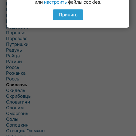
или
настроить
файлы cookies.
Погородно
Пограничный
Принять
Подлабенье
Подольцы
Подороск
Поречье
Порозово
Путришки
Радунь
Райца
Ратичи
Роcсь
Рожанка
Россь
Свислочь
Скидель
Скрибовцы
Словатичи
Слоним
Сморгонь
Солы
Сопоцкин
Станция Ошмяны