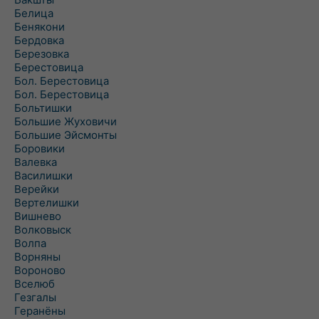
Белица
Бенякони
Бердовка
Березовка
Берестовица
Бол. Берестовица
Бол. Берестовица
Больтишки
Большие Жуховичи
Большие Эйсмонты
Боровики
Валевка
Василишки
Верейки
Вертелишки
Вишнево
Волковыск
Волпа
Ворняны
Вороново
Вселюб
Гезгалы
Геранёны