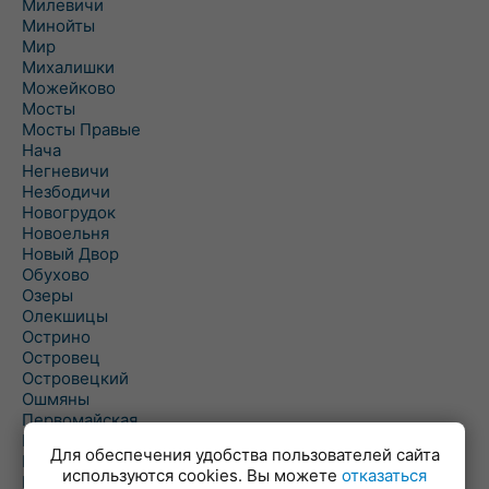
Милевичи
Минойты
Мир
Михалишки
Можейково
Мосты
Мосты Правые
Нача
Негневичи
Незбодичи
Новогрудок
Новоельня
Новый Двор
Обухово
Озеры
Олекшицы
Острино
Островец
Островецкий
Ошмяны
Первомайская
Первомайский
Для обеспечения удобства пользователей сайта
Пески
используются cookies. Вы можете
отказаться
Петревичи