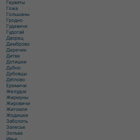
Гервяты
Гожа
Гольшаны
Гродно
Гудевичи
Гудогай
Дворец
Демброво
Деречин
Дитва
Дотишки
Дубно
Дубовцы
Дятлово
Еремичи
Желудок
Жирмуны
Жировичи
Житомля
Жодишки
Заболоть
Залесье
Зельва
Ивье