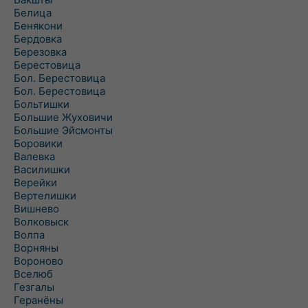
Белица
Бенякони
Бердовка
Березовка
Берестовица
Бол. Берестовица
Бол. Берестовица
Больтишки
Большие Жуховичи
Большие Эйсмонты
Боровики
Валевка
Василишки
Верейки
Вертелишки
Вишнево
Волковыск
Волпа
Ворняны
Вороново
Вселюб
Гезгалы
Геранёны