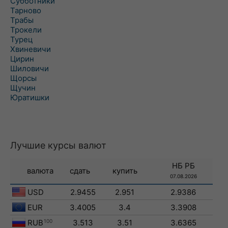
Субботники
Тарново
Трабы
Трокели
Турец
Хвиневичи
Цирин
Шиловичи
Щорсы
Щучин
Юратишки
Лучшие курсы валют
НБ РБ
валюта
сдать
купить
07.08.2026
USD
2.9455
2.951
2.9386
EUR
3.4005
3.4
3.3908
RUB
100
3.513
3.51
3.6365