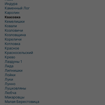
Индура
Каменный Лог
Каролин
Квасовка
Кемелишки
Ковали
Козловичи
Козловщина
Кореличи
Котловка
Красное
Красносельский
Крево
Лаздуны 1
Лида
Липнишки
Лойки
Луки
Лунно
Луцковляны
Любча
Макаровцы
Малая Берестовица