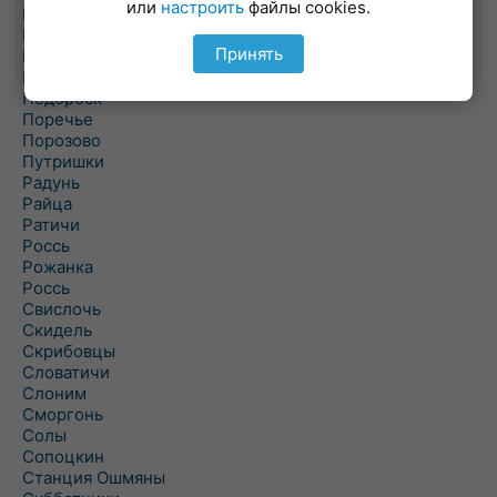
или
настроить
файлы cookies.
Погородно
Пограничный
Принять
Подлабенье
Подольцы
Подороск
Поречье
Порозово
Путришки
Радунь
Райца
Ратичи
Роcсь
Рожанка
Россь
Свислочь
Скидель
Скрибовцы
Словатичи
Слоним
Сморгонь
Солы
Сопоцкин
Станция Ошмяны