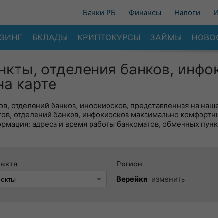
Банки РБ
Финансы
Налоги
И
ЗИНГ
ВКЛАДЫ
КРИПТОКУРСЫ
ЗАЙМЫ
НОВО
нкты, отделения банков, инфо
на карте
в, отделений банков, инфокиосков, представленная на наше
тов, отделений банков, инфокиосков максимально комфортн
ормация: адреса и время работы банкоматов, обменных пунк
ъекта
Регион
Верейки
изменить