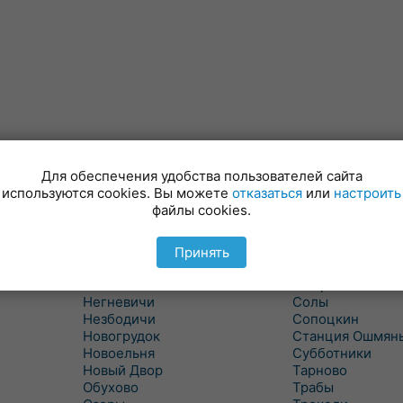
Для обеспечения удобства пользователей сайта
Минойты
Россь
используются cookies. Вы можете
отказаться
или
настроить
Мир
Свислочь
файлы cookies.
Михалишки
Скидель
Можейково
Скрибовцы
Мосты
Словатичи
Принять
Мосты Правые
Слоним
Нача
Сморгонь
Негневичи
Солы
Незбодичи
Сопоцкин
Новогрудок
Станция Ошмян
Новоельня
Субботники
Новый Двор
Тарново
Обухово
Трабы