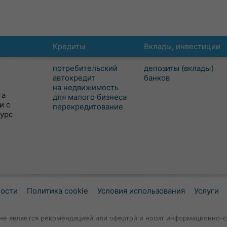
Кредиты
Вклады, инвестиции
потребительский
депозиты (вклады)
автокредит
банков
на недвижимость
та
для малого бизнеса
и с
перекредитование
сурс
ности
Политика cookie
Условия использования
Услуги
не является рекомендацией или офертой и носит информационно-с