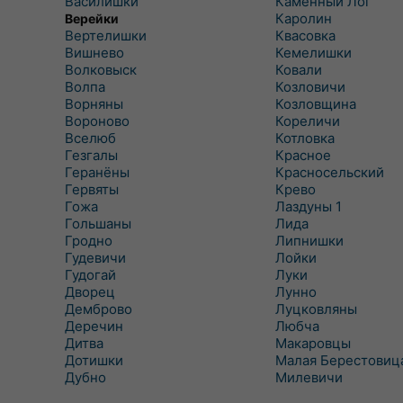
Василишки
Каменный Лог
Каролин
Верейки
Вертелишки
Квасовка
Вишнево
Кемелишки
Волковыск
Ковали
Волпа
Козловичи
Ворняны
Козловщина
Вороново
Кореличи
Вселюб
Котловка
Гезгалы
Красное
Геранёны
Красносельский
Гервяты
Крево
Гожа
Лаздуны 1
Гольшаны
Лида
Гродно
Липнишки
Гудевичи
Лойки
Гудогай
Луки
Дворец
Лунно
Демброво
Луцковляны
Деречин
Любча
Дитва
Макаровцы
Дотишки
Малая Берестовиц
Дубно
Милевичи