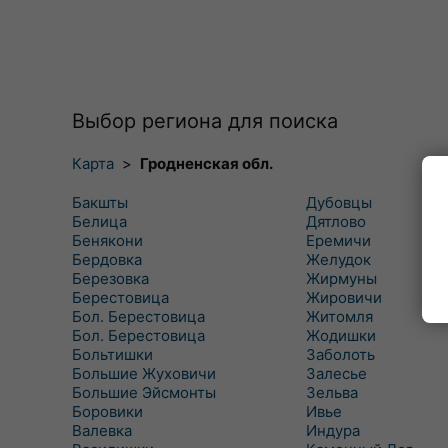
Выбор региона для поиска
Карта
>
Гродненская обл.
Бакшты
Дубовцы
Белица
Дятлово
Бенякони
Еремичи
Бердовка
Желудок
Березовка
Жирмуны
Берестовица
Жировичи
Бол. Берестовица
Житомля
Бол. Берестовица
Жодишки
Больтишки
Заболоть
Большие Жуховичи
Залесье
Большие Эйсмонты
Зельва
Боровики
Ивье
Валевка
Индура