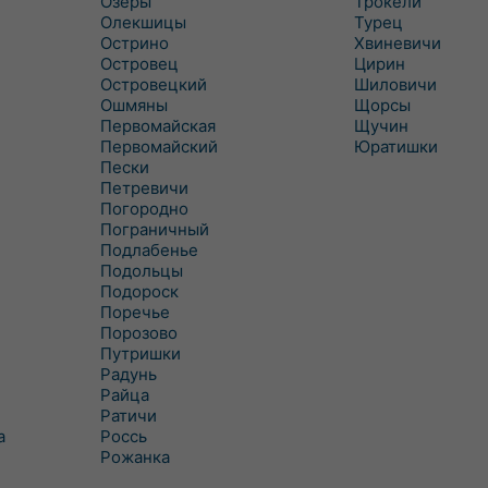
Озеры
Трокели
Олекшицы
Турец
Острино
Хвиневичи
Островец
Цирин
Островецкий
Шиловичи
Ошмяны
Щорсы
Первомайская
Щучин
Первомайский
Юратишки
Пески
Петревичи
Погородно
Пограничный
Подлабенье
Подольцы
Подороск
Поречье
Порозово
Путришки
Радунь
Райца
Ратичи
а
Роcсь
Рожанка