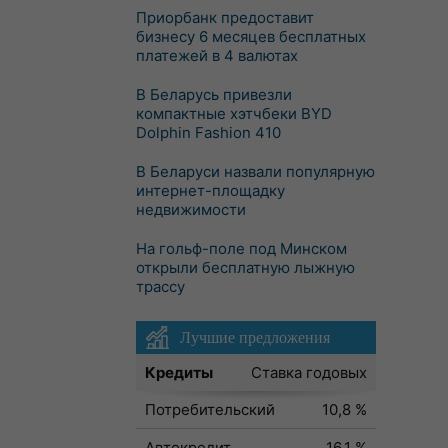
Приорбанк предоставит
бизнесу 6 месяцев бесплатных
платежей в 4 валютах
В Беларусь привезли
компактные хэтчбеки BYD
Dolphin Fashion 410
В Беларуси назвали популярную
интернет-площадку
недвижимости
На гольф-поле под Минском
открыли бесплатную лыжную
трассу
Лучшие предложения
Кредиты
Ставка годовых
Потребительский
10,8 %
Автокредит
16,1 %