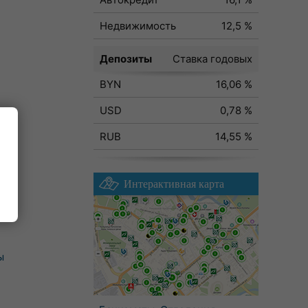
Недвижимость
12,5 %
Депозиты
Ставка годовых
BYN
16,06 %
USD
0,78 %
RUB
14,55 %
Интерактивная карта
ы