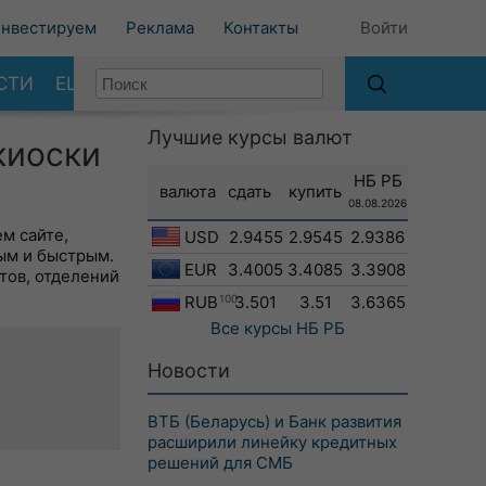
нвестируем
Реклама
Контакты
Войти
СТИ
ЕЩЕ
Лучшие курсы валют
киоски
НБ РБ
валюта
сдать
купить
08.08.2026
м сайте,
USD
2.9455
2.9545
2.9386
ым и быстрым.
EUR
3.4005
3.4085
3.3908
тов, отделений
RUB
100
3.501
3.51
3.6365
Все курсы
НБ РБ
Новости
ВТБ (Беларусь) и Банк развития
расширили линейку кредитных
решений для СМБ