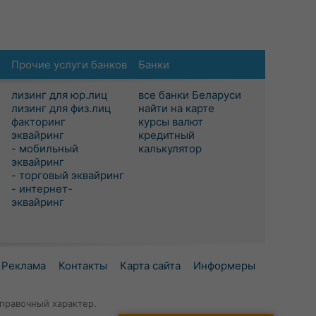
Прочие услуги банков
Банки
лизинг для юр.лиц
все банки Беларуси
лизинг для физ.лиц
найти на карте
факторинг
курсы валют
эквайринг
кредитный
- мобильный
калькулятор
эквайринг
- торговый эквайринг
- интернет-
эквайринг
Реклама
Контакты
Карта сайта
Информеры
правочный характер.