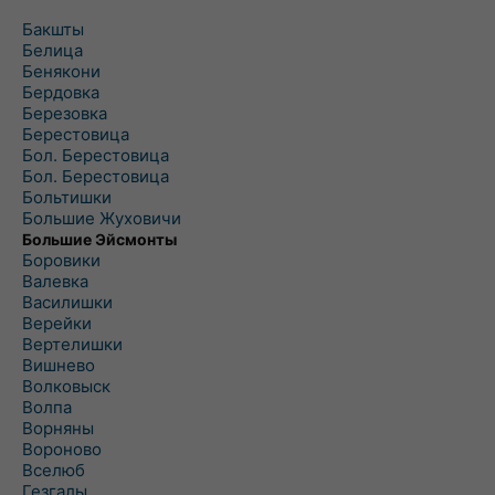
Бакшты
Белица
Бенякони
Бердовка
Березовка
Берестовица
Бол. Берестовица
Бол. Берестовица
Больтишки
Большие Жуховичи
Большие Эйсмонты
Боровики
Валевка
Василишки
Верейки
Вертелишки
Вишнево
Волковыск
Волпа
Ворняны
Вороново
Вселюб
Гезгалы