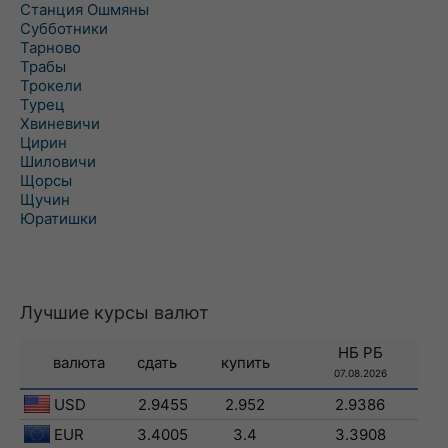
Станция Ошмяны
Субботники
Тарново
Трабы
Трокели
Турец
Хвиневичи
Цирин
Шиловичи
Щорсы
Щучин
Юратишки
Лучшие курсы валют
НБ РБ
валюта
сдать
купить
07.08.2026
USD
2.9455
2.952
2.9386
EUR
3.4005
3.4
3.3908