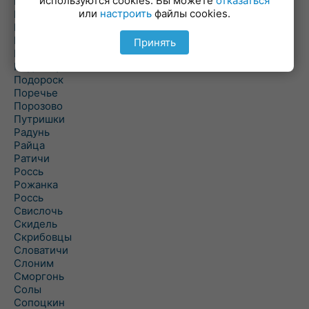
используются cookies. Вы можете
отказаться
Пески
или
настроить
файлы cookies.
Петревичи
Погородно
Пограничный
Принять
Подлабенье
Подольцы
Подороск
Поречье
Порозово
Путришки
Радунь
Райца
Ратичи
Роcсь
Рожанка
Россь
Свислочь
Скидель
Скрибовцы
Словатичи
Слоним
Сморгонь
Солы
Сопоцкин