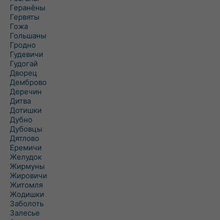
Геранёны
Гервяты
Гожа
Гольшаны
Гродно
Гудевичи
Гудогай
Дворец
Демброво
Деречин
Дитва
Дотишки
Дубно
Дубовцы
Дятлово
Еремичи
Желудок
Жирмуны
Жировичи
Житомля
Жодишки
Заболоть
Залесье