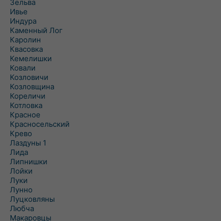
Зельва
Ивье
Индура
Каменный Лог
Каролин
Квасовка
Кемелишки
Ковали
Козловичи
Козловщина
Кореличи
Котловка
Красное
Красносельский
Крево
Лаздуны 1
Лида
Липнишки
Лойки
Луки
Лунно
Луцковляны
Любча
Макаровцы