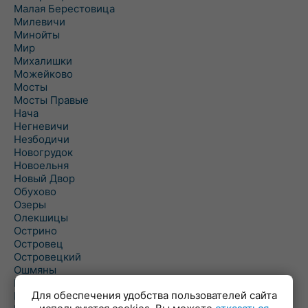
Малая Берестовица
Милевичи
Минойты
Мир
Михалишки
Можейково
Мосты
Мосты Правые
Нача
Негневичи
Незбодичи
Новогрудок
Новоельня
Новый Двор
Обухово
Озеры
Олекшицы
Острино
Островец
Островецкий
Ошмяны
Первомайская
Для обеспечения удобства пользователей сайта
Первомайский