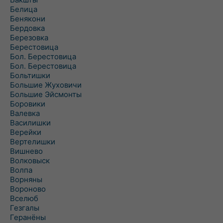
Белица
Бенякони
Бердовка
Березовка
Берестовица
Бол. Берестовица
Бол. Берестовица
Больтишки
Большие Жуховичи
Большие Эйсмонты
Боровики
Валевка
Василишки
Верейки
Вертелишки
Вишнево
Волковыск
Волпа
Ворняны
Вороново
Вселюб
Гезгалы
Геранёны