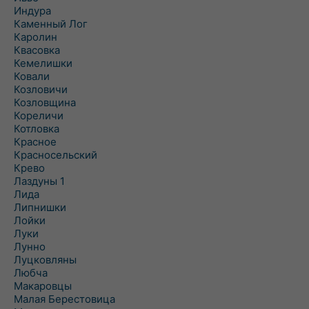
Индура
Каменный Лог
Каролин
Квасовка
Кемелишки
Ковали
Козловичи
Козловщина
Кореличи
Котловка
Красное
Красносельский
Крево
Лаздуны 1
Лида
Липнишки
Лойки
Луки
Лунно
Луцковляны
Любча
Макаровцы
Малая Берестовица