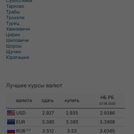
Субботники
Тарново
Трабы
Трокели
Турец
Хвиневичи
Цирин
Шиловичи
Щорсы
Щучин
Юратишки
Лучшие курсы валют
НБ РБ
валюта
сдать
купить
07.08.2026
USD
2.927
2.935
2.9386
EUR
3.385
3.385
3.3908
RUB
100
3.512
3.53
3.6365