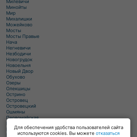
Милевичи
Минойты
Мир
Михалишки
Можейково
Мосты
Мосты Правые
Нача
Негневичи
Незбодичи
Новогрудок
Новоельня
Новый Двор
Обухово
Озеры
Олекшицы
Острино
Островец
Островецкий
Ошмяны
Первомайская
Первомайский
Для обеспечения удобства пользователей сайта
Пески
используются cookies. Вы можете
отказаться
Петревичи