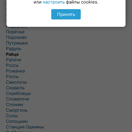
или
настроить
файлы cookies.
Погородно
Пограничный
Принять
Подлабенье
Подольцы
Подороск
Поречье
Порозово
Путришки
Радунь
Райца
Ратичи
Роcсь
Рожанка
Россь
Свислочь
Скидель
Скрибовцы
Словатичи
Слоним
Сморгонь
Солы
Сопоцкин
Станция Ошмяны