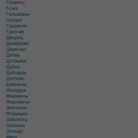
Гервяты
Гожа
Гольшаны
Гродно
Гудевичи
Гудогай
Дворец
Демброво
Деречин
Дитва
Дотишки
Дубно
Дубовцы
Дятлово
Еремичи
Желудок
Жирмуны
Жировичи
Житомля
Жодишки
Заболоть
Залесье
Зельва
Ивье