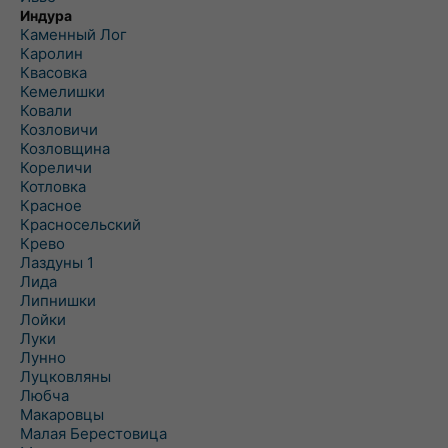
Индура
Каменный Лог
Каролин
Квасовка
Кемелишки
Ковали
Козловичи
Козловщина
Кореличи
Котловка
Красное
Красносельский
Крево
Лаздуны 1
Лида
Липнишки
Лойки
Луки
Лунно
Луцковляны
Любча
Макаровцы
Малая Берестовица