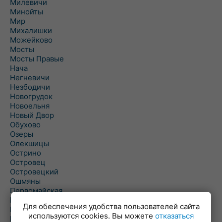
Милевичи
Минойты
Мир
Михалишки
Можейково
Мосты
Мосты Правые
Нача
Негневичи
Незбодичи
Новогрудок
Новоельня
Новый Двор
Обухово
Озеры
Олекшицы
Острино
Островец
Островецкий
Ошмяны
Первомайская
Первомайский
Для обеспечения удобства пользователей сайта
Пески
используются cookies. Вы можете
отказаться
Петревичи