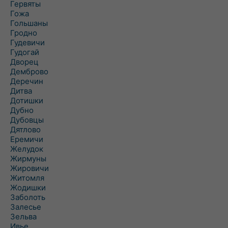
Гервяты
Гожа
Гольшаны
Гродно
Гудевичи
Гудогай
Дворец
Демброво
Деречин
Дитва
Дотишки
Дубно
Дубовцы
Дятлово
Еремичи
Желудок
Жирмуны
Жировичи
Житомля
Жодишки
Заболоть
Залесье
Зельва
Ивье