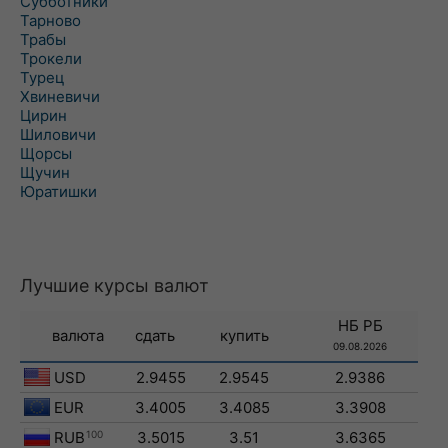
Субботники
Тарново
Трабы
Трокели
Турец
Хвиневичи
Цирин
Шиловичи
Щорсы
Щучин
Юратишки
Лучшие курсы валют
НБ РБ
валюта
сдать
купить
09.08.2026
USD
2.9455
2.9545
2.9386
EUR
3.4005
3.4085
3.3908
RUB
100
3.5015
3.51
3.6365