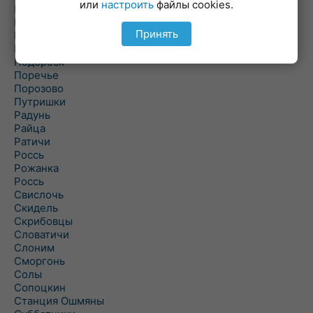
или
настроить
файлы cookies.
Погородно
Пограничный
Принять
Подлабенье
Подольцы
Подороск
Поречье
Порозово
Путришки
Радунь
Райца
Ратичи
Роcсь
Рожанка
Россь
Свислочь
Скидель
Скрибовцы
Словатичи
Слоним
Сморгонь
Солы
Сопоцкин
Станция Ошмяны