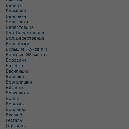
Белица
Бенякони
Бердовка
Березовка
Берестовица
Бол. Берестовица
Бол. Берестовица
Больтишки
Большие Жуховичи
Большие Эйсмонты
Боровики
Валевка
Василишки
Верейки
Вертелишки
Вишнево
Волковыск
Волпа
Ворняны
Вороново
Вселюб
Гезгалы
Геранёны