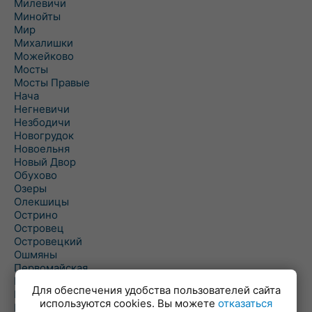
Милевичи
Минойты
Мир
Михалишки
Можейково
Мосты
Мосты Правые
Нача
Негневичи
Незбодичи
Новогрудок
Новоельня
Новый Двор
Обухово
Озеры
Олекшицы
Острино
Островец
Островецкий
Ошмяны
Первомайская
Первомайский
Для обеспечения удобства пользователей сайта
Пески
используются cookies. Вы можете
отказаться
Петревичи