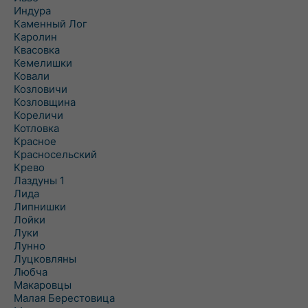
Индура
Каменный Лог
Каролин
Квасовка
Кемелишки
Ковали
Козловичи
Козловщина
Кореличи
Котловка
Красное
Красносельский
Крево
Лаздуны 1
Лида
Липнишки
Лойки
Луки
Лунно
Луцковляны
Любча
Макаровцы
Малая Берестовица