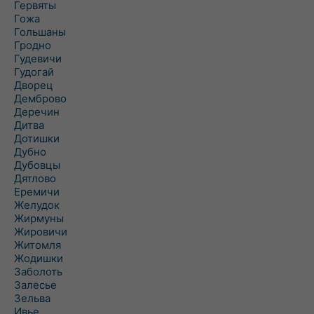
Гервяты
Гожа
Гольшаны
Гродно
Гудевичи
Гудогай
Дворец
Демброво
Деречин
Дитва
Дотишки
Дубно
Дубовцы
Дятлово
Еремичи
Желудок
Жирмуны
Жировичи
Житомля
Жодишки
Заболоть
Залесье
Зельва
Ивье