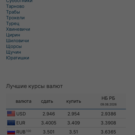
Субботники
Тарново
Трабы
Трокели
Турец
Хвиневичи
Цирин
Шиловичи
Щорсы
Щучин
Юратишки
Лучшие курсы валют
НБ РБ
валюта
сдать
купить
09.08.2026
USD
2.946
2.954
2.9386
EUR
3.4005
3.409
3.3908
RUB
100
3.501
3.51
3.6365