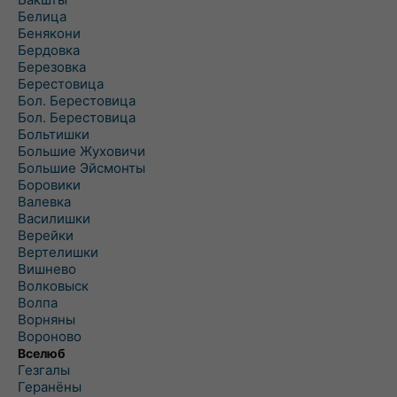
Белица
Бенякони
Бердовка
Березовка
Берестовица
Бол. Берестовица
Бол. Берестовица
Больтишки
Большие Жуховичи
Большие Эйсмонты
Боровики
Валевка
Василишки
Верейки
Вертелишки
Вишнево
Волковыск
Волпа
Ворняны
Вороново
Вселюб
Гезгалы
Геранёны