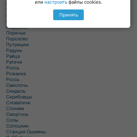
или
настроить
файлы cookies.
Погородно
Пограничный
Принять
Подлабенье
Подольцы
Подороск
Поречье
Порозово
Путришки
Радунь
Райца
Ратичи
Роcсь
Рожанка
Россь
Свислочь
Скидель
Скрибовцы
Словатичи
Слоним
Сморгонь
Солы
Сопоцкин
Станция Ошмяны