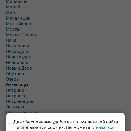
Милевичи
Минойты
Мир
Михалишки
Можейково
Мосты
Мосты Правые
Нача
Негневичи
Незбодичи
Новогрудок
Новоельня
Новый Двор
Обухово
Озеры
Олекшицы
Острино
Островец
Островецкий
Ошмяны
Первомайская
Первомайский
Для обеспечения удобства пользователей сайта
Пески
используются cookies. Вы можете
отказаться
Петревичи