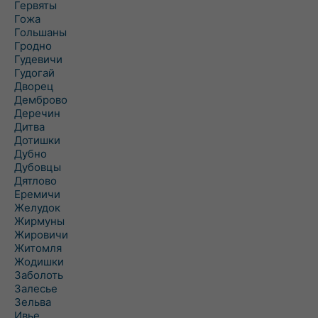
Гервяты
Гожа
Гольшаны
Гродно
Гудевичи
Гудогай
Дворец
Демброво
Деречин
Дитва
Дотишки
Дубно
Дубовцы
Дятлово
Еремичи
Желудок
Жирмуны
Жировичи
Житомля
Жодишки
Заболоть
Залесье
Зельва
Ивье