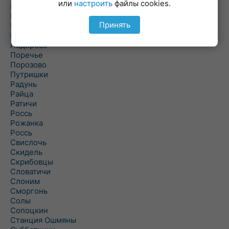
или
настроить
файлы cookies.
Погородно
Пограничный
Принять
Подлабенье
Подольцы
Подороск
Поречье
Порозово
Путришки
Радунь
Райца
Ратичи
Роcсь
Рожанка
Россь
Свислочь
Скидель
Скрибовцы
Словатичи
Слоним
Сморгонь
Солы
Сопоцкин
Станция Ошмяны