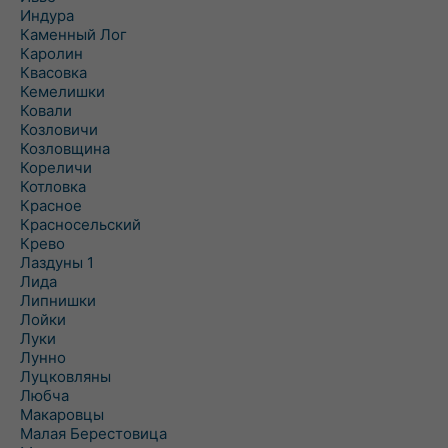
Индура
Каменный Лог
Каролин
Квасовка
Кемелишки
Ковали
Козловичи
Козловщина
Кореличи
Котловка
Красное
Красносельский
Крево
Лаздуны 1
Лида
Липнишки
Лойки
Луки
Лунно
Луцковляны
Любча
Макаровцы
Малая Берестовица