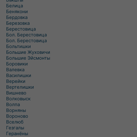
Белица
Бенякони
Бердовка
Березовка
Берестовица
Бол. Берестовица
Бол. Берестовица
Больтишки
Большие Жуховичи
Большие Эйсмонты
Боровики
Валевка
Василишки
Верейки
Вертелишки
Вишнево
Волковыск
Волпа
Ворняны
Вороново
Вселюб
Гезгалы
Геранёны