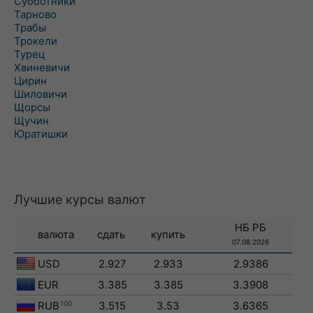
Субботники
Тарново
Трабы
Трокели
Турец
Хвиневичи
Цирин
Шиловичи
Щорсы
Щучин
Юратишки
Лучшие курсы валют
НБ РБ
валюта
сдать
купить
07.08.2026
USD
2.927
2.933
2.9386
EUR
3.385
3.385
3.3908
RUB
100
3.515
3.53
3.6365