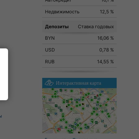
Недвижимость
12,5 %
Депозиты
Ставка годовых
BYN
16,06 %
USD
0,78 %
RUB
14,55 %
Интерактивная карта
ы