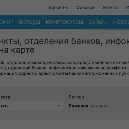
Банки РБ
Финансы
Налоги
И
ЗИНГ
ВКЛАДЫ
КРИПТОКУРСЫ
ЗАЙМЫ
НОВО
нкты, отделения банков, инфо
на карте
в, отделений банков, инфокиосков, представленная на наше
тов, отделений банков, инфокиосков максимально комфортн
ормация: адреса и время работы банкоматов, обменных пунк
ъекта
Регион
Рожанка
изменить