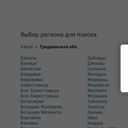
Выбор региона для поиска
Карта
>
Гродненская обл.
Бакшты
Дубовцы
Белица
Дятлово
Бенякони
Еремичи
Бердовка
Желудок
Березовка
Жирмуны
Берестовица
Жировичи
Бол. Берестовица
Житомля
Бол. Берестовица
Жодишки
Больтишки
Заболоть
Большие Жуховичи
Залесье
Большие Эйсмонты
Зельва
Боровики
Ивье
Валевка
Индура