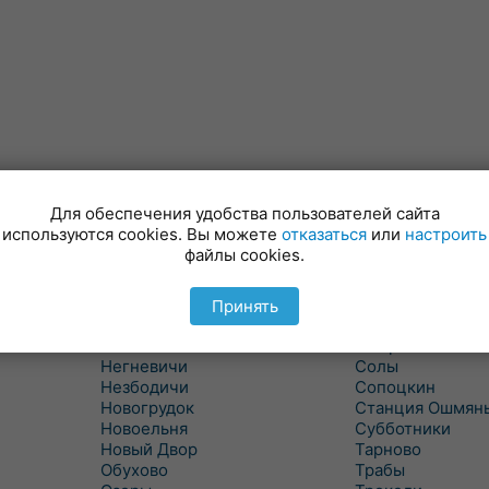
Для обеспечения удобства пользователей сайта
Минойты
Россь
используются cookies. Вы можете
отказаться
или
настроить
Мир
Свислочь
файлы cookies.
Михалишки
Скидель
Можейково
Скрибовцы
Мосты
Словатичи
Принять
Мосты Правые
Слоним
Нача
Сморгонь
Негневичи
Солы
Незбодичи
Сопоцкин
Новогрудок
Станция Ошмян
Новоельня
Субботники
Новый Двор
Тарново
Обухово
Трабы