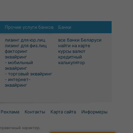
Прочие услуги банков
Банки
лизинг для юр.лиц
все банки Беларуси
лизинг для физ.лиц
найти на карте
факторинг
курсы валют
эквайринг
кредитный
- мобильный
калькулятор
эквайринг
- торговый эквайринг
- интернет-
эквайринг
Реклама
Контакты
Карта сайта
Информеры
правочный характер.