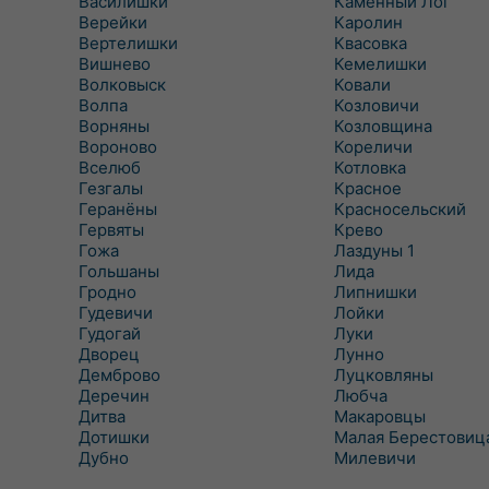
Василишки
Каменный Лог
Верейки
Каролин
Вертелишки
Квасовка
Вишнево
Кемелишки
Волковыск
Ковали
Волпа
Козловичи
Ворняны
Козловщина
Вороново
Кореличи
Вселюб
Котловка
Гезгалы
Красное
Геранёны
Красносельский
Гервяты
Крево
Гожа
Лаздуны 1
Гольшаны
Лида
Гродно
Липнишки
Гудевичи
Лойки
Гудогай
Луки
Дворец
Лунно
Демброво
Луцковляны
Деречин
Любча
Дитва
Макаровцы
Дотишки
Малая Берестовиц
Дубно
Милевичи