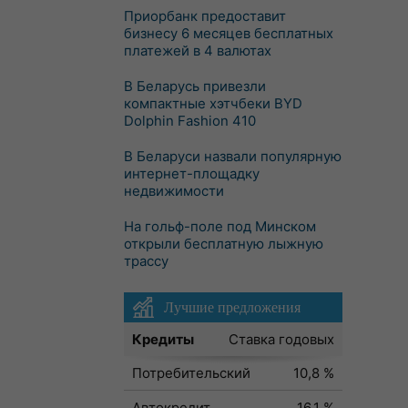
Приорбанк предоставит
бизнесу 6 месяцев бесплатных
платежей в 4 валютах
В Беларусь привезли
компактные хэтчбеки BYD
Dolphin Fashion 410
В Беларуси назвали популярную
интернет-площадку
недвижимости
На гольф-поле под Минском
открыли бесплатную лыжную
трассу
Лучшие предложения
Кредиты
Ставка годовых
Потребительский
10,8 %
Автокредит
16,1 %