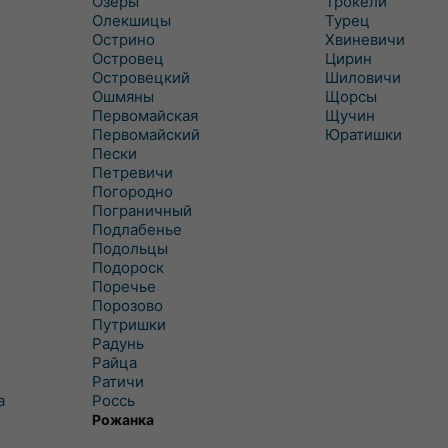
Озеры
Трокели
Олекшицы
Турец
Острино
Хвиневичи
Островец
Цирин
Островецкий
Шиловичи
Ошмяны
Щорсы
Первомайская
Щучин
Первомайский
Юратишки
Пески
Петревичи
Погородно
Пограничный
Подлабенье
Подольцы
Подороск
Поречье
Порозово
Путришки
Радунь
Райца
Ратичи
а
Роcсь
Рожанка