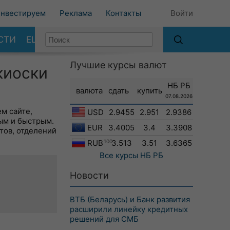
нвестируем
Реклама
Контакты
Войти
СТИ
ЕЩЕ
Лучшие курсы валют
киоски
НБ РБ
валюта
сдать
купить
07.08.2026
м сайте,
USD
2.9455
2.951
2.9386
ым и быстрым.
EUR
3.4005
3.4
3.3908
тов, отделений
RUB
100
3.513
3.51
3.6365
Все курсы
НБ РБ
Новости
ВТБ (Беларусь) и Банк развития
расширили линейку кредитных
решений для СМБ