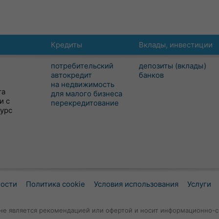
Кредиты
Вклады, инвестиции
потребительский
депозиты (вклады)
автокредит
банков
на недвижимость
та
для малого бизнеса
и с
перекредитование
сурс
ности
Политика cookie
Условия использования
Услуги
не является рекомендацией или офертой и носит информационно-с