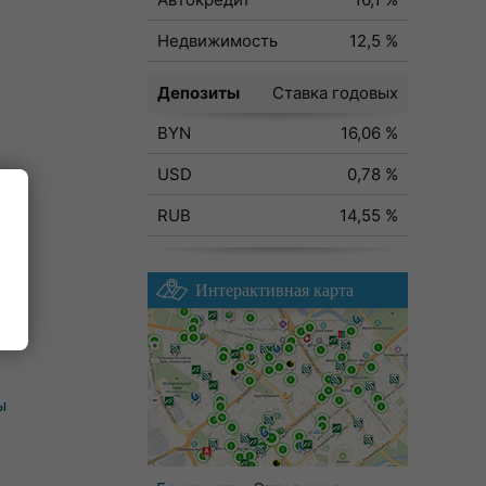
Недвижимость
12,5 %
Депозиты
Ставка годовых
BYN
16,06 %
USD
0,78 %
RUB
14,55 %
Интерактивная карта
ы