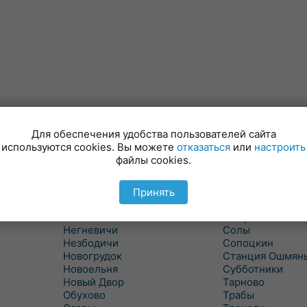
Для обеспечения удобства пользователей сайта
Минойты
Россь
используются cookies. Вы можете
отказаться
или
настроить
Мир
Свислочь
файлы cookies.
Михалишки
Скидель
Можейково
Скрибовцы
Мосты
Словатичи
Принять
Мосты Правые
Слоним
Нача
Сморгонь
Негневичи
Солы
Незбодичи
Сопоцкин
Новогрудок
Станция Ошмян
Новоельня
Субботники
Новый Двор
Тарново
Обухово
Трабы