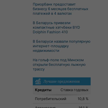
Приорбанк предоставит
бизнесу 6 месяцев бесплатных
платежей в 4 валютах
В Беларусь привезли
компактные хэтчбеки BYD
Dolphin Fashion 410
В Беларуси назвали популярную
интернет-площадку
недвижимости
На гольф-поле под Минском
открыли бесплатную лыжную
трассу
Лучшие предложения
Кредиты
Ставка годовых
Потребительский
10,8 %
Автокредит
16,1 %