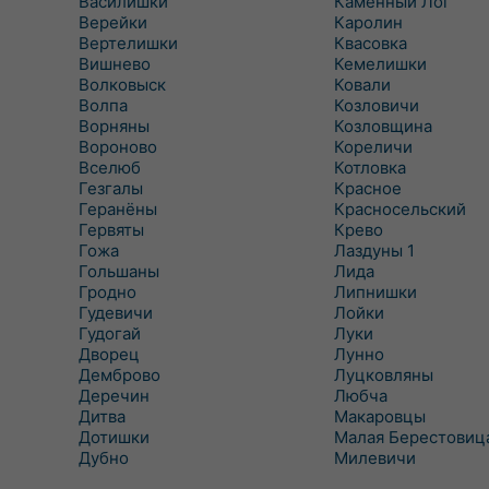
Василишки
Каменный Лог
Верейки
Каролин
Вертелишки
Квасовка
Вишнево
Кемелишки
Волковыск
Ковали
Волпа
Козловичи
Ворняны
Козловщина
Вороново
Кореличи
Вселюб
Котловка
Гезгалы
Красное
Геранёны
Красносельский
Гервяты
Крево
Гожа
Лаздуны 1
Гольшаны
Лида
Гродно
Липнишки
Гудевичи
Лойки
Гудогай
Луки
Дворец
Лунно
Демброво
Луцковляны
Деречин
Любча
Дитва
Макаровцы
Дотишки
Малая Берестовиц
Дубно
Милевичи