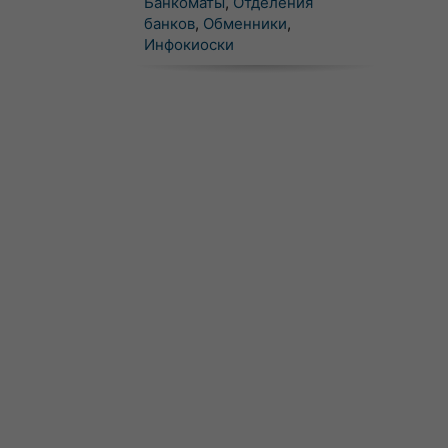
Банкоматы
,
Отделения
банков
,
Обменники
,
Инфокиоски