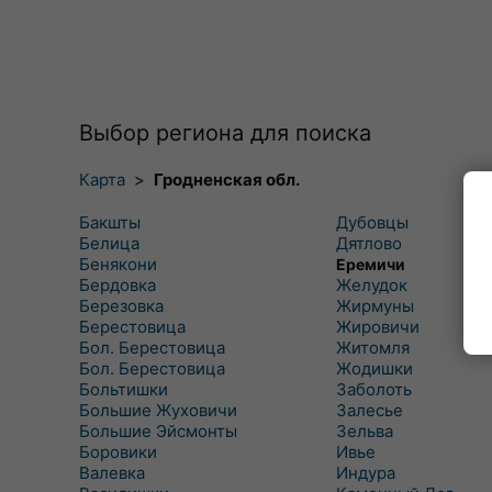
Выбор региона для поиска
Карта
>
Гродненская обл.
Бакшты
Дубовцы
Белица
Дятлово
Бенякони
Еремичи
Бердовка
Желудок
Березовка
Жирмуны
Берестовица
Жировичи
Бол. Берестовица
Житомля
Бол. Берестовица
Жодишки
Больтишки
Заболоть
Большие Жуховичи
Залесье
Большие Эйсмонты
Зельва
Боровики
Ивье
Валевка
Индура