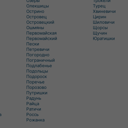
Озеры
Трокели
Олекшицы
Турец
Острино
Хвиневичи
Островец
Цирин
Островецкий
Шиловичи
Ошмяны
Щорсы
Первомайская
Щучин
Первомайский
Юратишки
Пески
Петревичи
Погородно
Пограничный
Подлабенье
Подольцы
Подороск
Поречье
Порозово
Путришки
Радунь
Райца
Ратичи
а
Роcсь
Рожанка