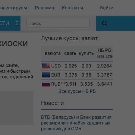
нвестируем
Реклама
Контакты
Войти
СТИ
ЕЩЕ
Лучшие курсы валют
киоски
НБ РБ
валюта
сдать
купить
06.08.2026
м сайте,
USD
2.925
2.93
2.9264
ым и быстрым.
EUR
3.375
3.38
3.3767
тов, отделений
RUB
100
3.511
3.535
3.6441
Все курсы
НБ РБ
Новости
ВТБ (Беларусь) и Банк развития
расширили линейку кредитных
решений для СМБ