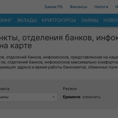
Банки РБ
Финансы
Налоги
И
ЗИНГ
ВКЛАДЫ
КРИПТОКУРСЫ
ЗАЙМЫ
НОВО
нкты, отделения банков, инфо
на карте
в, отделений банков, инфокиосков, представленная на наше
тов, отделений банков, инфокиосков максимально комфортн
ормация: адреса и время работы банкоматов, обменных пунк
ъекта
Регион
Еремичи
изменить