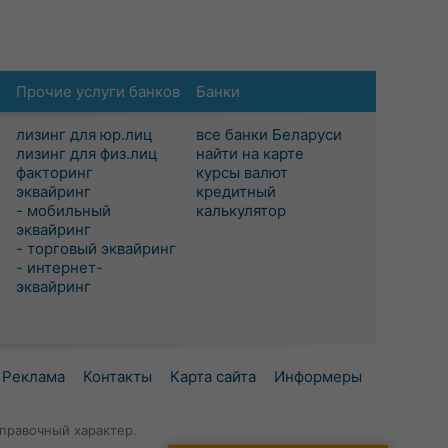
Прочие услуги банков
Банки
лизинг для юр.лиц
все банки Беларуси
лизинг для физ.лиц
найти на карте
факторинг
курсы валют
эквайринг
кредитный
- мобильный
калькулятор
эквайринг
- торговый эквайринг
- интернет-
эквайринг
Реклама
Контакты
Карта сайта
Информеры
правочный характер.