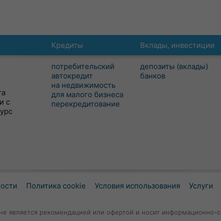
Кредиты
Вклады, инвестиции
потребительский
депозиты (вклады)
автокредит
банков
на недвижимость
та
для малого бизнеса
и с
перекредитование
сурс
ности
Политика cookie
Условия использования
Услуги
не является рекомендацией или офертой и носит информационно-с