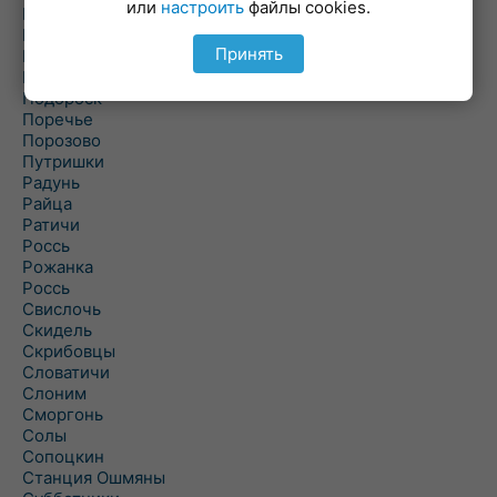
или
настроить
файлы cookies.
Погородно
Пограничный
Принять
Подлабенье
Подольцы
Подороск
Поречье
Порозово
Путришки
Радунь
Райца
Ратичи
Роcсь
Рожанка
Россь
Свислочь
Скидель
Скрибовцы
Словатичи
Слоним
Сморгонь
Солы
Сопоцкин
Станция Ошмяны