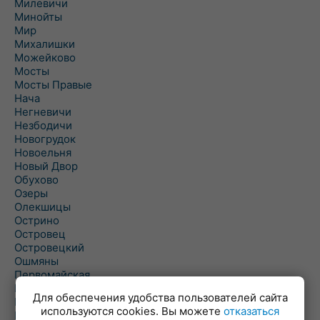
Милевичи
Минойты
Мир
Михалишки
Можейково
Мосты
Мосты Правые
Нача
Негневичи
Незбодичи
Новогрудок
Новоельня
Новый Двор
Обухово
Озеры
Олекшицы
Острино
Островец
Островецкий
Ошмяны
Первомайская
Первомайский
Для обеспечения удобства пользователей сайта
Пески
используются cookies. Вы можете
отказаться
Петревичи