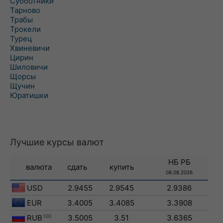
Субботники
Тарново
Трабы
Трокели
Турец
Хвиневичи
Цирин
Шиловичи
Щорсы
Щучин
Юратишки
Лучшие курсы валют
НБ РБ
валюта
сдать
купить
08.08.2026
USD
2.9455
2.9545
2.9386
EUR
3.4005
3.4085
3.3908
RUB
100
3.5005
3.51
3.6365