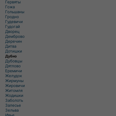
Гервяты
Гожа
Гольшаны
Гродно
Гудевичи
Гудогай
Дворец
Демброво
Деречин
Дитва
Дотишки
Дубно
Дубовцы
Дятлово
Еремичи
Желудок
Жирмуны
Жировичи
Житомля
Жодишки
Заболоть
Залесье
Зельва
Ивье