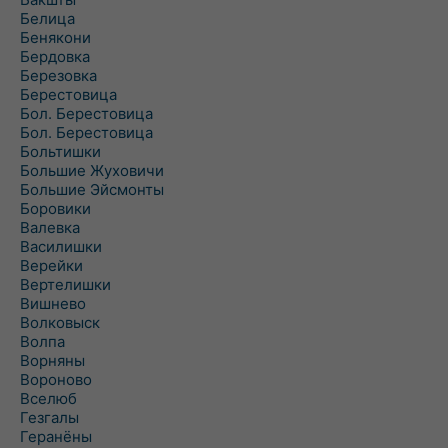
Белица
Бенякони
Бердовка
Березовка
Берестовица
Бол. Берестовица
Бол. Берестовица
Больтишки
Большие Жуховичи
Большие Эйсмонты
Боровики
Валевка
Василишки
Верейки
Вертелишки
Вишнево
Волковыск
Волпа
Ворняны
Вороново
Вселюб
Гезгалы
Геранёны