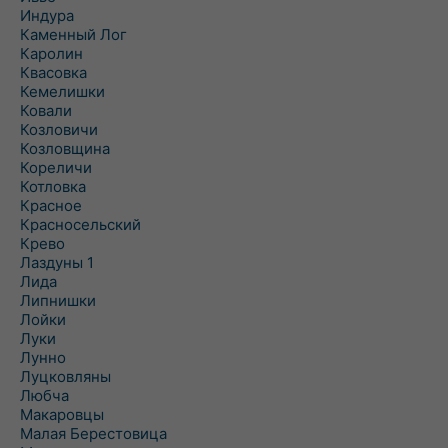
Индура
Каменный Лог
Каролин
Квасовка
Кемелишки
Ковали
Козловичи
Козловщина
Кореличи
Котловка
Красное
Красносельский
Крево
Лаздуны 1
Лида
Липнишки
Лойки
Луки
Лунно
Луцковляны
Любча
Макаровцы
Малая Берестовица