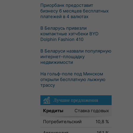
Приорбанк предоставит
бизнесу 6 месяцев бесплатных
платежей в 4 валютах
В Беларусь привезли
компактные хэтчбеки BYD
Dolphin Fashion 410
В Беларуси назвали популярную
интернет-площадку
недвижимости
На гольф-поле под Минском
открыли бесплатную лыжную
трассу
Лучшие предложения
Кредиты
Ставка годовых
Потребительский
10,8 %
Автокредит
16,1 %