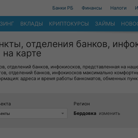
Банки РБ
Финансы
Налоги
И
ЗИНГ
ВКЛАДЫ
КРИПТОКУРСЫ
ЗАЙМЫ
НОВО
нкты, отделения банков, инфо
 на карте
в, отделений банков, инфокиосков, представленная на наше
тов, отделений банков, инфокиосков максимально комфортн
ормация: адреса и время работы банкоматов, обменных пунк
ъекта
Регион
Бердовка
изменить