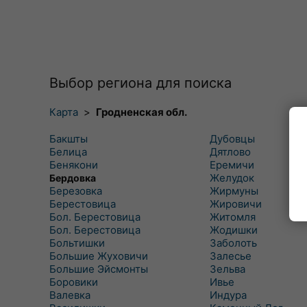
Выбор региона для поиска
Карта
>
Гродненская обл.
Бакшты
Дубовцы
Белица
Дятлово
Бенякони
Еремичи
Желудок
Бердовка
Березовка
Жирмуны
Берестовица
Жировичи
Бол. Берестовица
Житомля
Бол. Берестовица
Жодишки
Больтишки
Заболоть
Большие Жуховичи
Залесье
Большие Эйсмонты
Зельва
Боровики
Ивье
Валевка
Индура