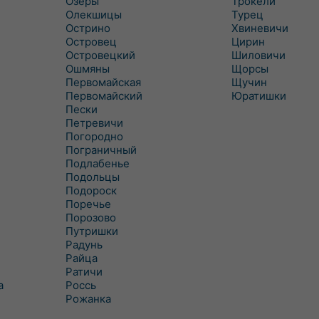
Озеры
Трокели
Олекшицы
Турец
Острино
Хвиневичи
Островец
Цирин
Островецкий
Шиловичи
Ошмяны
Щорсы
Первомайская
Щучин
Первомайский
Юратишки
Пески
Петревичи
Погородно
Пограничный
Подлабенье
Подольцы
Подороск
Поречье
Порозово
Путришки
Радунь
Райца
Ратичи
а
Роcсь
Рожанка