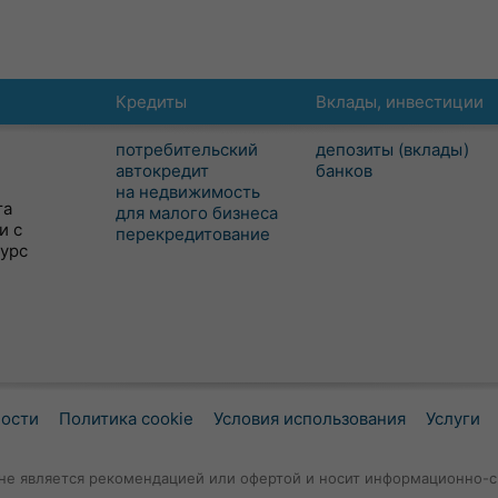
Кредиты
Вклады, инвестиции
потребительский
депозиты (вклады)
автокредит
банков
на недвижимость
та
для малого бизнеса
и с
перекредитование
сурс
ности
Политика cookie
Условия использования
Услуги
не является рекомендацией или офертой и носит информационно-с