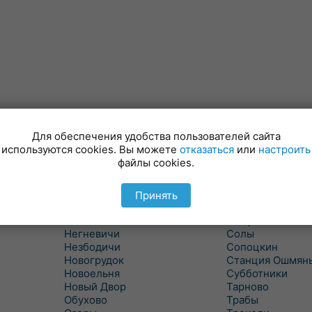
Для обеспечения удобства пользователей сайта
Минойты
Россь
используются cookies. Вы можете
отказаться
или
настроить
Мир
Свислочь
файлы cookies.
Михалишки
Скидель
Можейково
Скрибовцы
Мосты
Словатичи
Принять
Мосты Правые
Слоним
Нача
Сморгонь
Негневичи
Солы
Незбодичи
Сопоцкин
Новогрудок
Станция Ошмян
Новоельня
Субботники
Новый Двор
Тарново
Обухово
Трабы