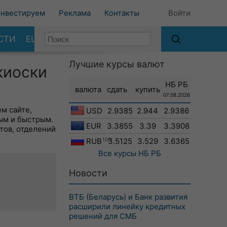
нвестируем
Реклама
Контакты
Войти
СТИ
ЕЩЕ
Лучшие курсы валют
киоски
НБ РБ
валюта
сдать
купить
07.08.2026
м сайте,
USD
2.9385
2.944
2.9386
ым и быстрым.
EUR
3.3855
3.39
3.3908
тов, отделений
RUB
100
3.5125
3.529
3.6365
Все курсы
НБ РБ
Новости
ВТБ (Беларусь) и Банк развития
расширили линейку кредитных
решений для СМБ