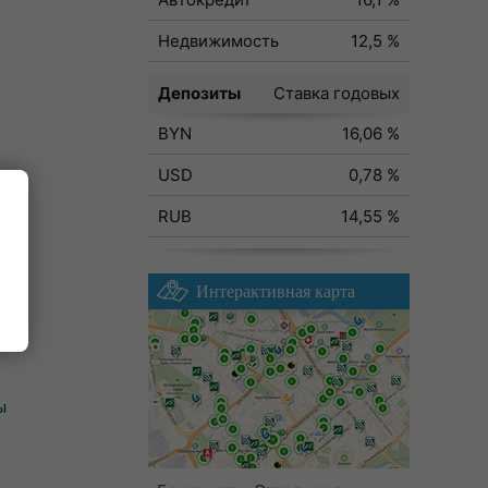
Недвижимость
12,5 %
Депозиты
Ставка годовых
BYN
16,06 %
USD
0,78 %
RUB
14,55 %
Интерактивная карта
ы