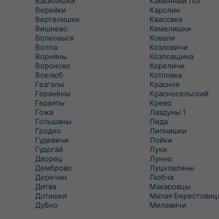
Василишки
Каменный Лог
Верейки
Каролин
Вертелишки
Квасовка
Вишнево
Кемелишки
Волковыск
Ковали
Волпа
Козловичи
Ворняны
Козловщина
Вороново
Кореличи
Вселюб
Котловка
Гезгалы
Красное
Геранёны
Красносельский
Гервяты
Крево
Гожа
Лаздуны 1
Гольшаны
Лида
Гродно
Липнишки
Гудевичи
Лойки
Гудогай
Луки
Дворец
Лунно
Демброво
Луцковляны
Деречин
Любча
Дитва
Макаровцы
Дотишки
Малая Берестовиц
Дубно
Милевичи