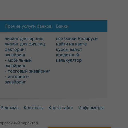
Прочие услуги банков
Банки
лизинг для юр.лиц
все банки Беларуси
лизинг для физ.лиц
найти на карте
факторинг
курсы валют
эквайринг
кредитный
- мобильный
калькулятор
эквайринг
- торговый эквайринг
- интернет-
эквайринг
Реклама
Контакты
Карта сайта
Информеры
правочный характер.