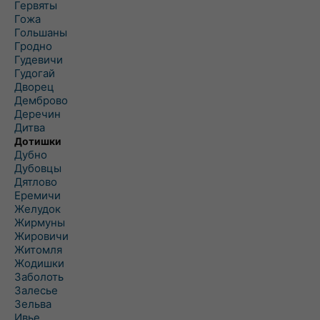
Гервяты
Гожа
Гольшаны
Гродно
Гудевичи
Гудогай
Дворец
Демброво
Деречин
Дитва
Дотишки
Дубно
Дубовцы
Дятлово
Еремичи
Желудок
Жирмуны
Жировичи
Житомля
Жодишки
Заболоть
Залесье
Зельва
Ивье