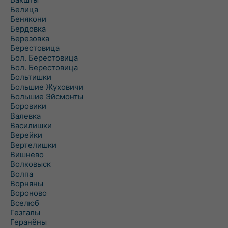
Белица
Бенякони
Бердовка
Березовка
Берестовица
Бол. Берестовица
Бол. Берестовица
Больтишки
Большие Жуховичи
Большие Эйсмонты
Боровики
Валевка
Василишки
Верейки
Вертелишки
Вишнево
Волковыск
Волпа
Ворняны
Вороново
Вселюб
Гезгалы
Геранёны