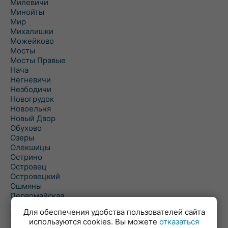
Милевичи
Минойты
Мир
Михалишки
Можейково
Мосты
Мосты Правые
Нача
Негневичи
Незбодичи
Новогрудок
Новоельня
Новый Двор
Обухово
Озеры
Олекшицы
Острино
Островец
Островецкий
Ошмяны
Первомайская
Первомайский
Для обеспечения удобства пользователей сайта
Пески
используются cookies. Вы можете
отказаться
Петревичи