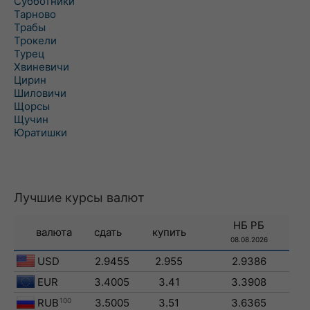
Субботники
Тарново
Трабы
Трокели
Турец
Хвиневичи
Цирин
Шиловичи
Щорсы
Щучин
Юратишки
Лучшие курсы валют
НБ РБ
валюта
сдать
купить
08.08.2026
USD
2.9455
2.955
2.9386
EUR
3.4005
3.41
3.3908
RUB
100
3.5005
3.51
3.6365