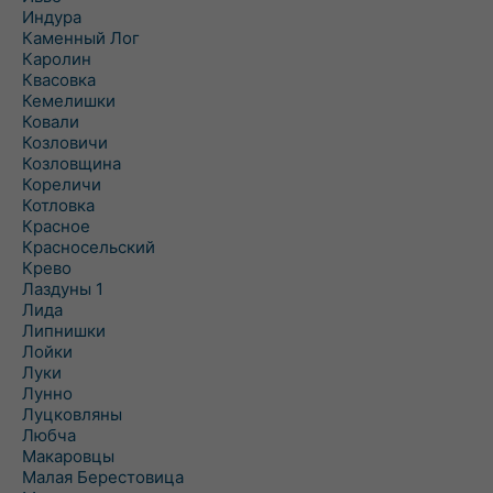
Индура
Каменный Лог
Каролин
Квасовка
Кемелишки
Ковали
Козловичи
Козловщина
Кореличи
Котловка
Красное
Красносельский
Крево
Лаздуны 1
Лида
Липнишки
Лойки
Луки
Лунно
Луцковляны
Любча
Макаровцы
Малая Берестовица