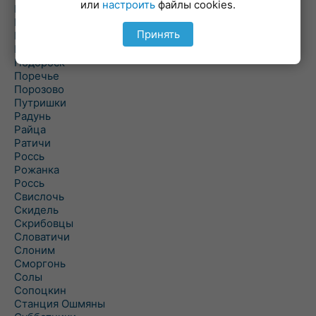
или
настроить
файлы cookies.
Погородно
Пограничный
Принять
Подлабенье
Подольцы
Подороск
Поречье
Порозово
Путришки
Радунь
Райца
Ратичи
Роcсь
Рожанка
Россь
Свислочь
Скидель
Скрибовцы
Словатичи
Слоним
Сморгонь
Солы
Сопоцкин
Станция Ошмяны