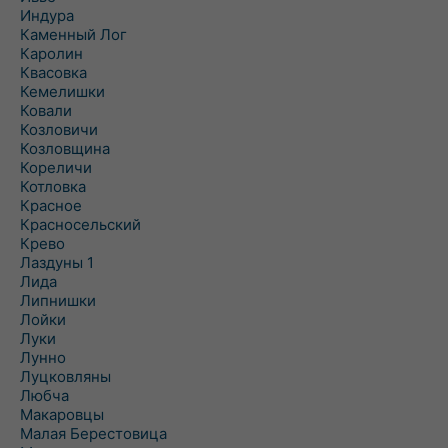
Индура
Каменный Лог
Каролин
Квасовка
Кемелишки
Ковали
Козловичи
Козловщина
Кореличи
Котловка
Красное
Красносельский
Крево
Лаздуны 1
Лида
Липнишки
Лойки
Луки
Лунно
Луцковляны
Любча
Макаровцы
Малая Берестовица