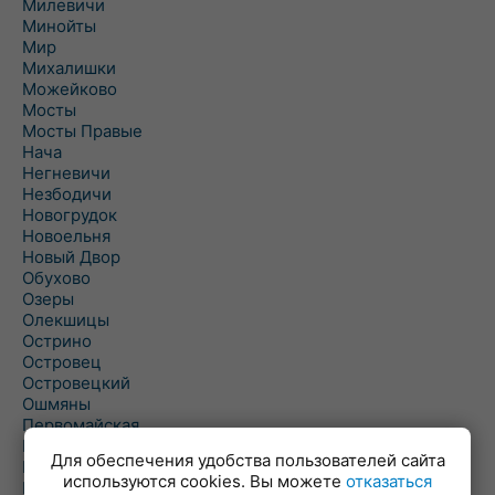
Милевичи
Минойты
Мир
Михалишки
Можейково
Мосты
Мосты Правые
Нача
Негневичи
Незбодичи
Новогрудок
Новоельня
Новый Двор
Обухово
Озеры
Олекшицы
Острино
Островец
Островецкий
Ошмяны
Первомайская
Первомайский
Для обеспечения удобства пользователей сайта
Пески
используются cookies. Вы можете
отказаться
Петревичи