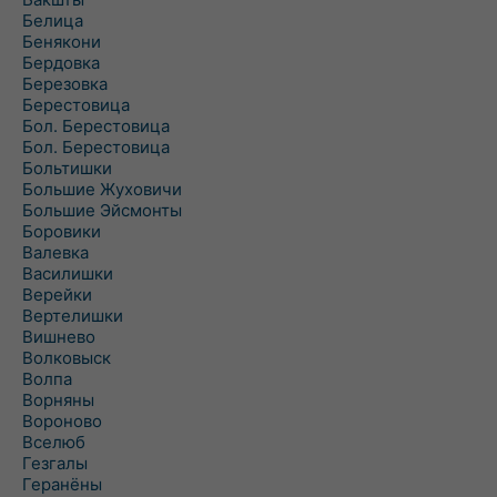
Белица
Бенякони
Бердовка
Березовка
Берестовица
Бол. Берестовица
Бол. Берестовица
Больтишки
Большие Жуховичи
Большие Эйсмонты
Боровики
Валевка
Василишки
Верейки
Вертелишки
Вишнево
Волковыск
Волпа
Ворняны
Вороново
Вселюб
Гезгалы
Геранёны