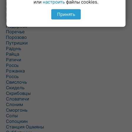
или
настроить
файлы cookies.
Погородно
Пограничный
Принять
Подлабенье
Подольцы
Подороск
Поречье
Порозово
Путришки
Радунь
Райца
Ратичи
Роcсь
Рожанка
Россь
Свислочь
Скидель
Скрибовцы
Словатичи
Слоним
Сморгонь
Солы
Сопоцкин
Станция Ошмяны