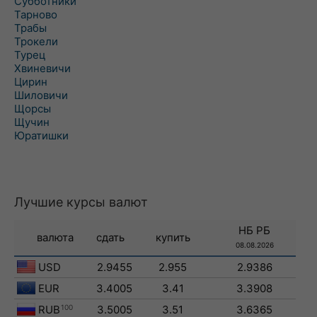
Субботники
Тарново
Трабы
Трокели
Турец
Хвиневичи
Цирин
Шиловичи
Щорсы
Щучин
Юратишки
Лучшие курсы валют
НБ РБ
валюта
сдать
купить
08.08.2026
USD
2.9455
2.955
2.9386
EUR
3.4005
3.41
3.3908
RUB
100
3.5005
3.51
3.6365