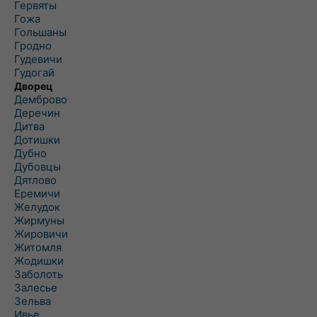
Гервяты
Гожа
Гольшаны
Гродно
Гудевичи
Гудогай
Дворец
Демброво
Деречин
Дитва
Дотишки
Дубно
Дубовцы
Дятлово
Еремичи
Желудок
Жирмуны
Жировичи
Житомля
Жодишки
Заболоть
Залесье
Зельва
Ивье