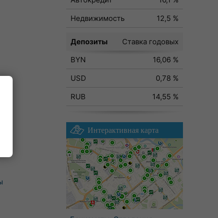
Недвижимость
12,5 %
Депозиты
Ставка годовых
BYN
16,06 %
USD
0,78 %
RUB
14,55 %
Интерактивная карта
ы