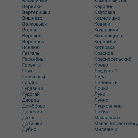
Василишки
Каменный Лог
Верейки
Каролин
Вертелишки
Квасовка
Вишнево
Кемелишки
Волковыск
Ковали
Волпа
Козловичи
Ворняны
Козловщина
Вороново
Кореличи
Вселюб
Котловка
Гезгалы
Красное
Геранёны
Красносельский
Гервяты
Крево
Гожа
Лаздуны 1
Гольшаны
Лида
Гродно
Липнишки
Гудевичи
Лойки
Гудогай
Луки
Дворец
Лунно
Демброво
Луцковляны
Деречин
Любча
Дитва
Макаровцы
Дотишки
Малая Берестовиц
Дубно
Милевичи