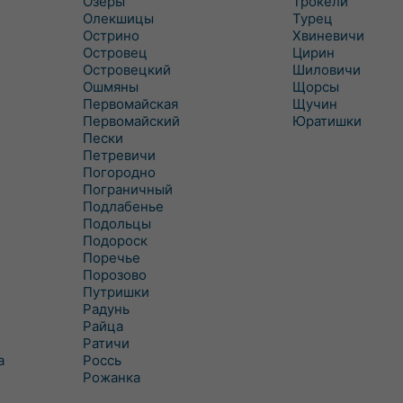
Озеры
Трокели
Олекшицы
Турец
Острино
Хвиневичи
Островец
Цирин
Островецкий
Шиловичи
Ошмяны
Щорсы
Первомайская
Щучин
Первомайский
Юратишки
Пески
Петревичи
Погородно
Пограничный
Подлабенье
Подольцы
Подороск
Поречье
Порозово
Путришки
Радунь
Райца
Ратичи
а
Роcсь
Рожанка