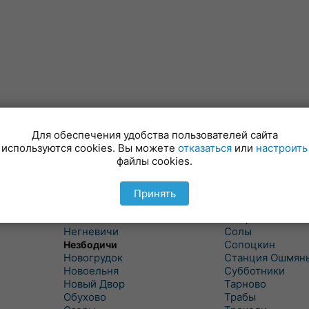
Для обеспечения удобства пользователей сайта
Минойты
Россь
используются cookies. Вы можете
отказаться
или
настроить
Мир
Свислочь
файлы cookies.
Михалишки
Скидель
Можейково
Скрибовцы
Мосты
Словатичи
Принять
Мосты Правые
Слоним
Нача
Сморгонь
Негневичи
Солы
Сопоцкин
Незбодичи
Новогрудок
Станция Ошмян
Новоельня
Субботники
Новый Двор
Тарново
Обухово
Трабы