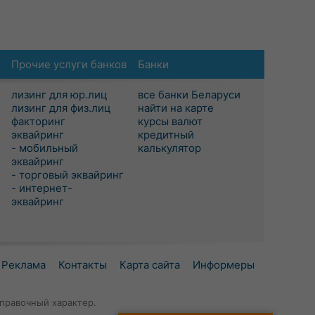
Прочие услуги банков
Банки
лизинг для юр.лиц
все банки Беларуси
лизинг для физ.лиц
найти на карте
факторинг
курсы валют
эквайринг
кредитный
- мобильный
калькулятор
эквайринг
- торговый эквайринг
- интернет-
эквайринг
Реклама
Контакты
Карта сайта
Информеры
правочный характер.