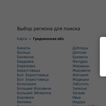
Выбор региона для поиска
Карта
>
Гродненская обл.
Бакшты
Дубовцы
Белица
Дятлово
Бенякони
Еремичи
Бердовка
Желудок
Березовка
Жирмуны
Берестовица
Жировичи
Бол. Берестовица
Житомля
Бол. Берестовица
Жодишки
Больтишки
Заболоть
Большие Жуховичи
Залесье
Большие Эйсмонты
Зельва
Боровики
Ивье
Валевка
Индура