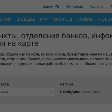
Банки РБ
Финансы
Налоги
И
ЗИНГ
ВКЛАДЫ
КРИПТОКУРСЫ
ЗАЙМЫ
НОВО
нкты, отделения банков, инфо
и на карте
в, отделений банков, инфокиосков, представленная на наше
тов, отделений банков, инфокиосков максимально комфортн
ормация: адреса и время работы банкоматов, обменных пунк
ъекта
Регион
Незбодичи
изменить