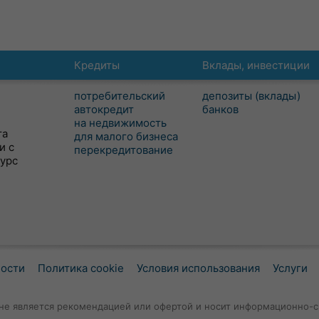
Кредиты
Вклады, инвестиции
потребительский
депозиты (вклады)
автокредит
банков
на недвижимость
та
для малого бизнеса
и с
перекредитование
сурс
ности
Политика cookie
Условия использования
Услуги
не является рекомендацией или офертой и носит информационно-с