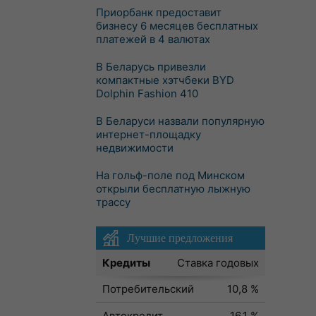
Приорбанк предоставит
бизнесу 6 месяцев бесплатных
платежей в 4 валютах
В Беларусь привезли
компактные хэтчбеки BYD
Dolphin Fashion 410
В Беларуси назвали популярную
интернет-площадку
недвижимости
На гольф-поле под Минском
открыли бесплатную лыжную
трассу
Лучшие предложения
Кредиты
Ставка годовых
Потребительский
10,8 %
Автокредит
16,1 %