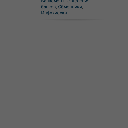
Банкоматы
,
Отделения
банков
,
Обменники
,
Инфокиоски