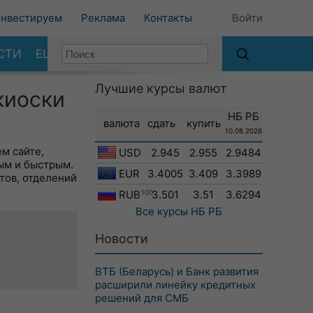
нвестируем
Реклама
Контакты
Войти
СТИ
ЕЩЕ
Лучшие курсы валют
киоски
НБ РБ
валюта
сдать
купить
10.08.2026
м сайте,
USD
2.945
2.955
2.9484
ым и быстрым.
EUR
3.4005
3.409
3.3989
тов, отделений
RUB
100
3.501
3.51
3.6294
Все курсы
НБ РБ
Новости
ВТБ (Беларусь) и Банк развития
расширили линейку кредитных
решений для СМБ